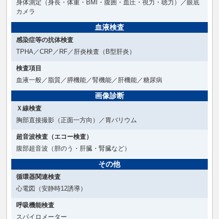
身体測定（身長・体重・BMI・腹囲・血圧・視力・聴力）／眼底
カメラ
血液検査
感染症等の抗体検査
TPHA／CRP／RF／肝炎検査（B型肝炎）
検査項目
血液一般／脂質／膵機能／腎機能／肝機能／糖尿病
画像診断
Ｘ線検査
胸部直接撮影（正面一方向）／胃バリウム
超音波検査（エコー検査）
腹部超音波（胆のう・肝臓・腎臓など）
その他
循環器関連検査
心電図（安静時12誘導）
呼吸機能検査
スパイロメーター