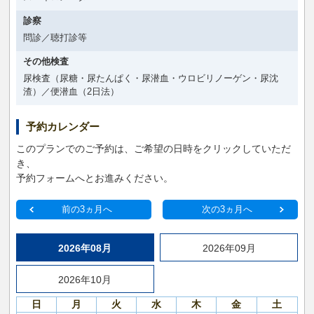
診察
問診／聴打診等
その他検査
尿検査（尿糖・尿たんぱく・尿潜血・ウロビリノーゲン・尿沈
渣）／便潜血（2日法）
予約カレンダー
このプランでのご予約は、ご希望の日時をクリックしていただ
き、
予約フォームへとお進みください。
前の3ヵ月へ
次の3ヵ月へ
2026年08月
2026年09月
2026年10月
日
月
火
水
木
金
土