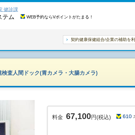
院 健診課
ステム
WEB予約ならVポイントがたまる！
契約健康保健組合/企業の補助を
検査人間ドック(胃カメラ・大腸カメラ)
67,100
610
料金
円(税込)