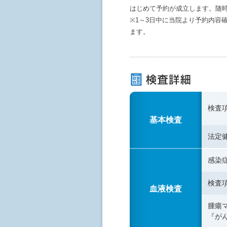
はじめて予約が成立します。随
※1～3日中に当院より予約内容
ます。
検査
基本検査
法定
感染
検査
血液検査
腫瘍
『が