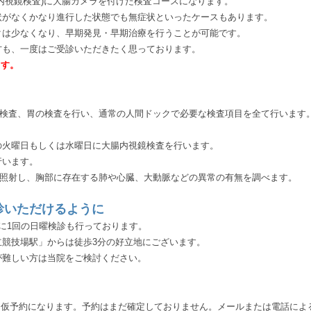
内視鏡検査)に大腸カメラを付けた検査コースになります。
状がなくかなり進行した状態でも無症状といったケースもあります。
クは少なくなり、早期発見・早期治療を行うことが可能です。
方も、一度はご受診いただきたく思っております。
ます。
検査、胃の検査を行い、通常の人間ドックで必要な検査項目を全て行います。
の火曜日もしくは水曜日に大腸内視鏡検査を行います。
行います。
を照射し、胸部に存在する肺や心臓、大動脈などの異常の有無を調べます。
診いただけるように
に1回の日曜検診も行っております。
立競技場駅」からは徒歩3分の好立地にございます。
が難しい方は当院をご検討ください。
、仮予約になります。予約はまだ確定しておりません。メールまたは電話によ