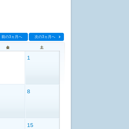
前の3ヵ月へ
次の3ヵ月へ
金
土
1
8
15