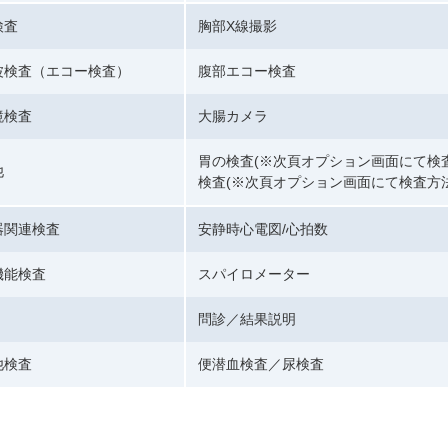
検査
胸部X線撮影
波検査（エコー検査）
腹部エコー検査
鏡検査
大腸カメラ
胃の検査(※次頁オプション画面にて検査
他
検査(※次頁オプション画面にて検査方
器関連検査
安静時心電図/心拍数
機能検査
スパイロメーター
問診／結果説明
他検査
便潜血検査／尿検査