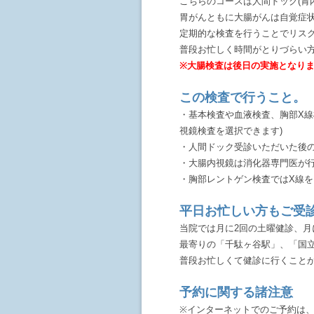
こちらのコースは人間ドック(胃
胃がんともに大腸がんは自覚症
定期的な検査を行うことでリス
普段お忙しく時間がとりづらい
※大腸検査は後日の実施となり
この検査で行うこと。
・基本検査や血液検査、胸部X線
視鏡検査を選択できます)
・人間ドック受診いただいた後
・大腸内視鏡は消化器専門医が
・胸部レントゲン検査ではX線
平日お忙しい方もご受
当院では月に2回の土曜健診、月
最寄りの「千駄ヶ谷駅」、「国
普段お忙しくて健診に行くこと
予約に関する諸注意
※インターネットでのご予約は