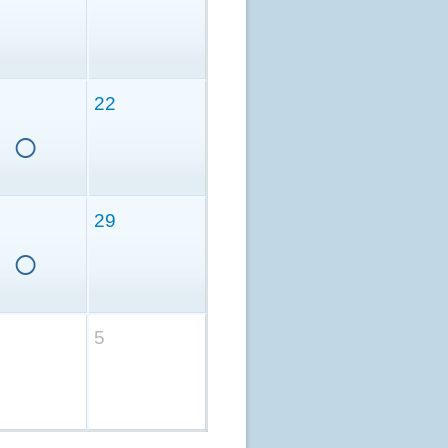
22
○
29
○
5