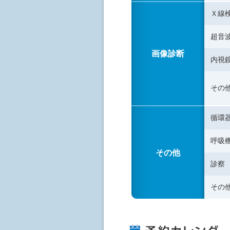
Ｘ線
超音
画像診断
内視
その
循環
呼吸
その他
診察
その