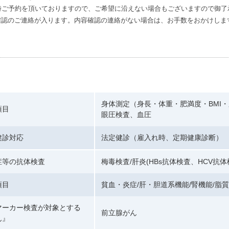
時ご予約を頂いておりますので、ご希望に沿えない場合もございますので御了
確認のご連絡が入ります。内容確認の連絡がない場合は、お手数をおかけしま
身体測定（身長・体重・肥満度・BMI
項目
眼圧検査、血圧
健診対応
法定健診（雇入れ時、定期健康診断）
症等の抗体検査
梅毒検査/肝炎(HBs抗体検査、HCV抗
項目
貧血・炎症/肝・胆道系機能/腎機能/脂質
マーカー検査が対象とする
前立腺がん
ん』