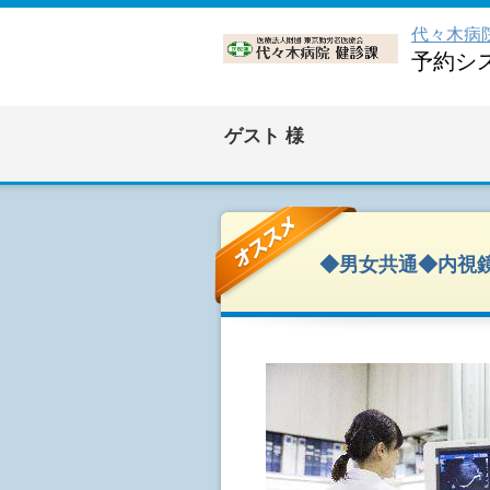
代々木病
予約シ
ゲスト
様
◆男女共通◆内視鏡