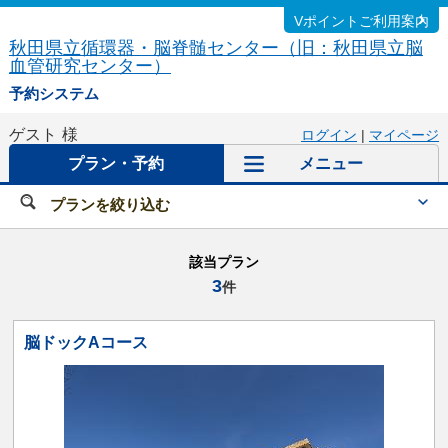
Vポイントご利用案内
秋田県立循環器・脳脊髄センター（旧：秋田県立脳
血管研究センター）
予約システム
ゲスト
様
ログイン
|
マイページ
プラン・予約
メニュー
プランを絞り込む
該当プラン
3
件
脳ドックAコース