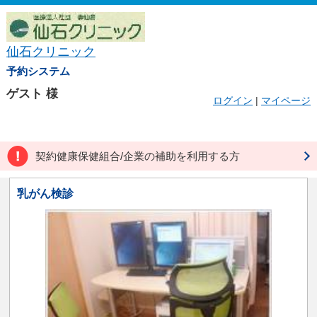
仙石クリニック
予約システム
ゲスト
様
ログイン
|
マイページ
契約健康保健組合/企業の補助を利用する方
乳がん検診