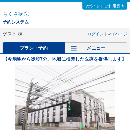
Vポイントご利用案内
ちくさ病院
予約システム
ゲスト
様
ログイン
|
マイページ
プラン・予約
メニュー
【今池駅から徒歩7分。地域に根差した医療を提供します】