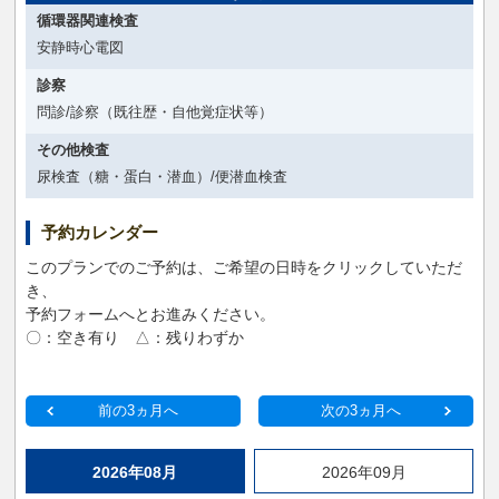
循環器関連検査
安静時心電図
診察
問診/診察（既往歴・自他覚症状等）
その他検査
尿検査（糖・蛋白・潜血）/便潜血検査
予約カレンダー
このプランでのご予約は、ご希望の日時をクリックしていただ
き、
予約フォームへとお進みください。
〇：空き有り △：残りわずか
前の3ヵ月へ
次の3ヵ月へ
2026年08月
2026年09月