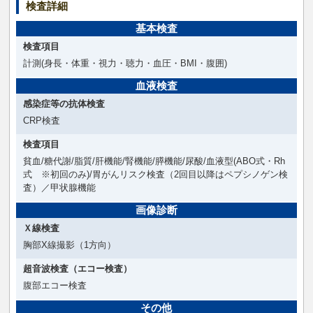
検査詳細
基本検査
検査項目
計測(身長・体重・視力・聴力・血圧・BMI・腹囲)
血液検査
感染症等の抗体検査
CRP検査
検査項目
貧血/糖代謝/脂質/肝機能/腎機能/膵機能/尿酸/血液型(ABO式・Rh
式 ※初回のみ)/胃がんリスク検査（2回目以降はペプシノゲン検
査）／甲状腺機能
画像診断
Ｘ線検査
胸部X線撮影（1方向）
超音波検査（エコー検査）
腹部エコー検査
その他