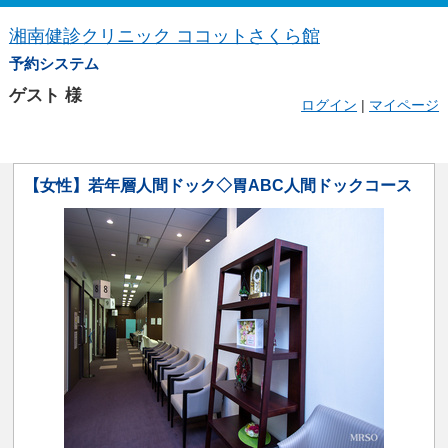
湘南健診クリニック ココットさくら館
予約システム
ゲスト
様
ログイン
|
マイページ
【女性】若年層人間ドック◇胃ABC人間ドックコース