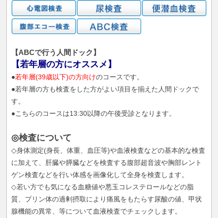
【ABCで行う人間ドック】
【若年層の方にオススメ】
●
若年層(39歳以下)の方向け
のコースです。
●若年層の方も検査をした方がよい項目を揃えた人間ドックで
す。
●こちらのコースは13:30以降の午後受診となります。
◎検査について
◇身体測定(身長、体重、血圧等)や血液検査などの基本的な検査
に加えて、肝臓や膵臓などを検査する腹部超音波や胸部レント
ゲン検査などを行い体感を画像化して全身を検査します。
◇若い方でも気になる血糖値や悪玉コレステロールなどの脂
質、プリン体の過剰摂取により痛風をもたらす尿酸の値、甲状
腺機能の異常、等について血液検査でチェックします。