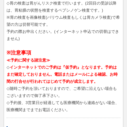
◇胃の検査は胃がんリスク検査で行います。(2回目の受診以降
は、胃粘膜の状態を検査するペプシノゲン検査です。)
※胃の検査を画像検査(バリウム検査もしくは胃カメラ検査)で希
望の方は切替可能です。
予約の際お申出ください。(インターネット申込での切替はでき
ません)
※注意事項
≪予約に関する諸注意≫
◇
インターネットでのご予約は『仮予約』となります。予約は
まだ確定しておりません。電話またはメールによる確認、お時
間の打合せが行われてはじめて予約が成立します。
◇随時ご予約を頂いておりますので、ご希望に沿えない場合も
ございますので御了承下さい。
◇予約後、3営業日が経過しても医療機関から連絡がない場合、
医療機関までまでお電話ください。