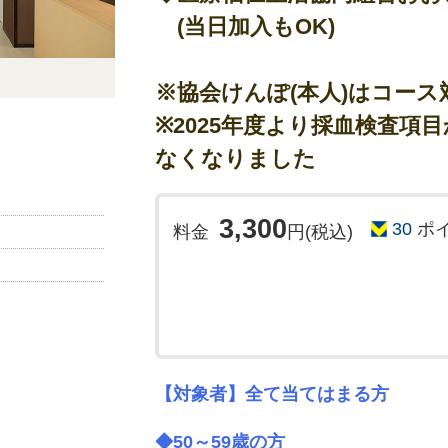
◇土曜や一部の日曜日でも受診可能です。
(当日加入もOK)
●検査結果について
◇検査結果は3週間～4週間ほどでご郵送致します
※協会けんぽ(本人)はコース
挟む場合は、4～5週間程度です)
※2025年度より採血検査項
◇結果は、郵送のみとなります。
なくなりました
【その他の注意点】
●当日の朝は、絶食でお願い致します。
3,300
●薬は、血圧や心臓関係の薬等の服用は、内服し
30
ポ
料金
円(税込)
●糖尿病の薬は、中止してください(低血糖の恐れ
●内服について不明な点があれば、事前にかかり
●準備物は、ご自宅へ郵送させて頂きます。
予約メールを受信された時点で、確
況により、日程調整のお電話をする
予めご了承ください)
【対象者】全て当てはまる方
※婦人科系検診(子宮、乳がん検診)は電話のみ(
057
◆50～59歳の方