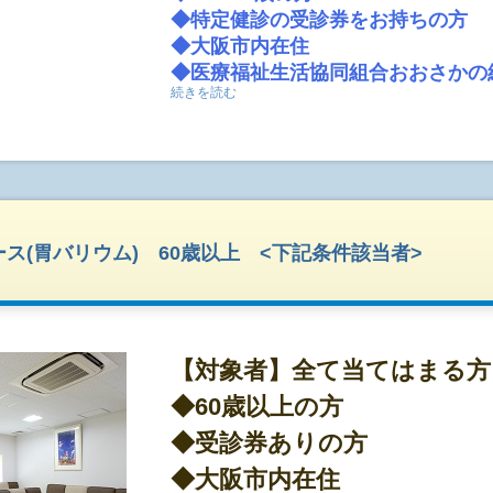
受付時間 月～金 9:00-16:30,土9:00-12:30
◆特定健診の受診券をお持ちの方
婦人科系の検診は、早めに枠が埋まってしまい
◆大阪市内在住
ります、予めご了承ください。
◆医療福祉生活協同組合おおさかの
続きを読む
※当生協組合員以外の方は別途出資金1
りいたします。当日加入できます。
※組合員加入については、
こちら
【対象外】
協会けんぽ(本人)
ス(胃バリウム) 60歳以上 <下記条件該当者>
●短時間で終わる人間ドックプラン
◇身体測定、血圧測定、胸部レントゲン、尿検査
がセットになった人間ドックプランです。
◇胃の検査はバリウムで行います。
【対象者】全て当てはまる方
◇全額自己負担でどなたでもご受診頂くことの出
◆60歳以上の方
の無い方はこちらのプランをご予約下さい。
◇検査は約1時間半程で終了いたします。
◆受診券ありの方
◇受付開始時間:9:00〜11:00。午前中には全て
◆大阪市内在住