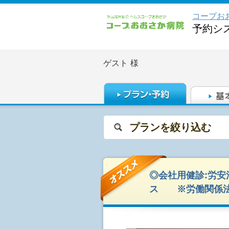
コープお
予約シ
ゲスト
様
プランを絞り込む
◎会社用健診:労
ス ※労働関係法