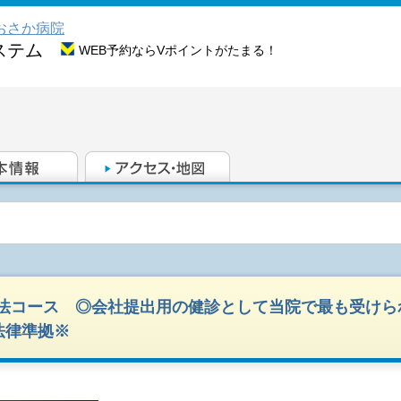
おさか病院
ステム
WEB予約ならVポイントがたまる！
安法コース ◎会社提出用の健診として当院で最も受けら
律準拠※