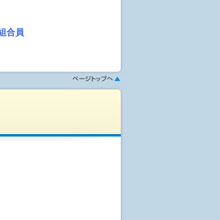
ますので、予約が取れない場合があ
組合員
,000円(1口)～をお預か
、胃部レントゲン、腹部エコーなど
来るプランです。健保からの補助金
の検査が終了します。