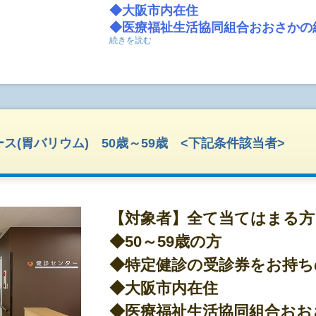
◆大阪市内在住
◆医療福祉生活協同組合おおさかの
続きを読む
※当生協組合員以外の方は別途出資金1
りいたします。当日加入できます。
※組合員加入については、
こちら
【対象外】
協会けんぽ(本人)
ス(胃バリウム) 50歳～59歳 <下記条件該当者>
●短時間で終わる人間ドックプラン
◇身体測定、血圧測定、胸部レントゲン、尿検査
がセットになった人間ドックプランです。
◇胃の検査はバリウムで行います。
【対象者】全て当てはまる方
◇全額自己負担でどなたでもご受診頂くことの出
◆50～59歳の方
の無い方はこちらのプランをご予約下さい。
◇検査は約1時間半程で終了いたします。
◆特定健診の受診券をお持ち
◇受付開始時間:9:00〜11:00。午前中には全て
◆大阪市内在住
●土日も受診可能
◆医療福祉生活協同組合おお