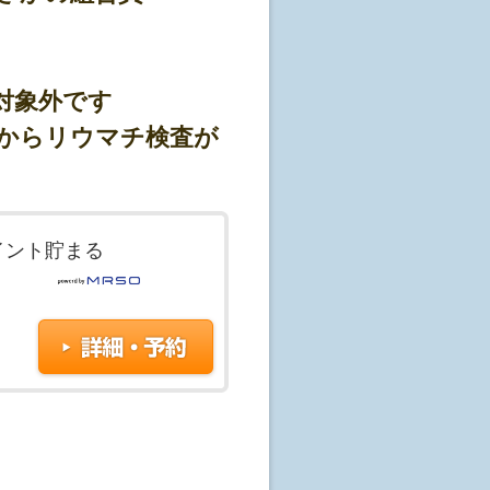
。(ゴールデンウイーク、年末年始を
対象外です
目からリウマチ検査が
て構いません。
イント貯まる
があります)。
つけ医にご相談ください。
定となります。(※予約状
場合もございますので、
0-08-1167
)の予約受付となります。