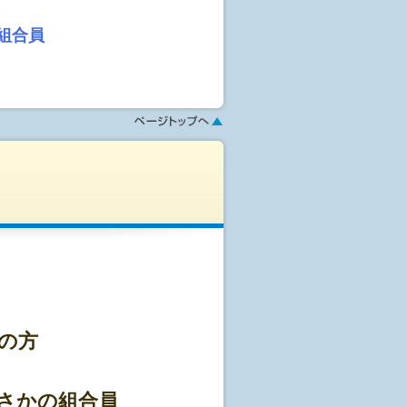
組合員
,000円(1口)～をお預か
、胃部レントゲン、腹部エコーなど
来るプランです。健保からの補助金
の方
の検査が終了します。
さかの組合員