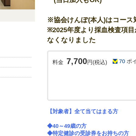
予約メールを受信された時点で、確
況により、日程調整のお電話をする
※協会けんぽ(本人)はコース
予めご了承ください)
※2025年度より採血検査項
※婦人科系検診(子宮、乳がん検診)は電話のみ(
057
なくなりました
受付時間 月～金 9:00-16:30,土9:00-12:30
婦人科系の検診は、早めに枠が埋まってしまい
ります、予めご了承ください。
7,700
70
ポ
料金
円(税込)
【対象者】全て当てはまる方
◆40～49歳の方
◆特定健診の受診券をお持ちの方