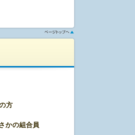
診可能です。
ウイーク、年末年始を挟む場合は、4
させていただきます(1通無料)。会社
す。
本的に注意書き、問診票は郵送致しま
の方
どの身分証をお持ちください。
ません。
止してください。
さかの組合員
つけ医にご相談ください。