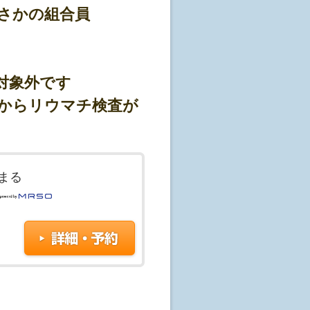
さかの組合員
。(ゴールデンウイーク、年末年始を
対象外です
目からリウマチ検査が
て構いません。
まる
があります)。
つけ医にご相談ください。
定となります。(※予約状
場合もございますので、