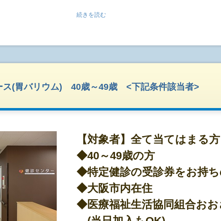
●土日受診可能
続きを読む
◇土曜日も実施しております。一部の日曜日も受
●結果について
◇3～4週間程度でお渡し出来ます。(ゴールデン
週間程度かかる場合があります)
◇結果は、郵送となります。
ス(胃バリウム) 40歳～49歳 <下記条件該当者>
◇通常は、一般的な書類形式(当院の書式)にて作成
指定用紙での作成の場合は、別途費用がかかりま
【その他の注意点】
【対象者】全て当てはまる方
●当日の朝は、絶食でお願い致します。
●当日来院してからの問診表記入なります。※基
◆40～49歳の方
せん。
◆特定健診の受診券をお持ち
●当日は本人確認のため、保険証や運転免許証な
◆大阪市内在住
●血圧や心臓関係等の薬は内服してもらって構い
●糖尿病の薬は、低血糖の恐れがありますので中
◆医療福祉生活協同組合おお
●内服について不明な点があれば、事前にかかり
(当日加入もOK)