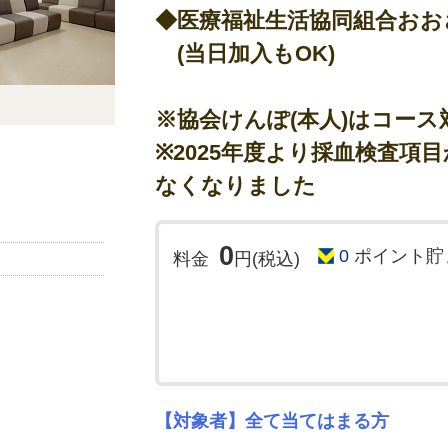
●土日も受診可能
◆医療福祉生活協同組合おお
◇土曜や一部の日曜日でも受診可能です。
(当日加入もOK)
●検査結果について
◇検査結果は3週間～4週間ほどでご郵送致します
※協会けんぽ(本人)はコース
挟む場合は、4～5週間程度です)
※2025年度より採血検査項
◇結果は、郵送のみとなります。
なくなりました
【その他の注意点】
●当日の朝は、絶食でお願い致します。
0
●薬は、血圧や心臓関係の薬等の服用は、内服し
0
ポイント貯
料金
円(税込)
●糖尿病の薬は、中止してください(低血糖の恐れ
●内服について不明な点があれば、事前にかかり
●準備物は、ご自宅へ郵送させて頂きます。
予約メールを受信された時点で、確
況により、日程調整のお電話をする
予めご了承ください)
【対象者】全て当てはまる方