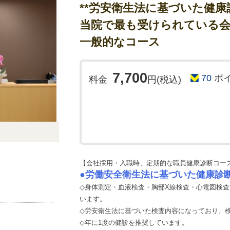
**労安衛生法に基づいた健康診
当院で最も受けられている会
一般的なコース
7,700
70
ポ
料金
円(税込)
【会社採用・入職時、定期的な職員健康診断コー
●労働安全衛生法に基づいた健康診
◇身体測定・血液検査・胸部X線検査・心電図検
います。
◇労安衛生法に基づいた検査内容になっており、
◇年に1度の健診を推奨しています。