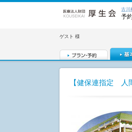
古川
予
ゲスト
様
【健保連指定 人