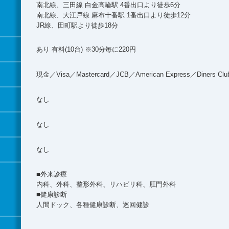
南北線、三田線 白金高輪駅 4番出口より徒歩6分
南北線、大江戸線 麻布十番駅 1番出口より徒歩12分
JR線、田町駅より徒歩18分
あり 有料(10台) ※30分毎に220円
現金／Visa／Mastercard／JCB／American Express／Diners Clu
なし
なし
なし
■外来診療
内科、外科、整形外科、リハビリ科、肛門外科
■健康診断
人間ドック、各種健康診断、巡回健診