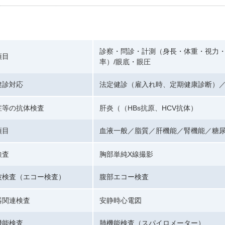
診察・問診・計測（身長・体重・視力・
項目
率）/眼底・眼圧
健診対応
法定健診（雇入れ時、定期健康診断）
症等の抗体検査
肝炎（（HBs抗原、HCV抗体）
項目
血液一般／脂質／肝機能／腎機能／糖
検査
胸部単純X線撮影
波検査（エコー検査）
腹部エコー検査
器関連検査
安静時心電図
機能検査
肺機能検査（スパイロメーター）