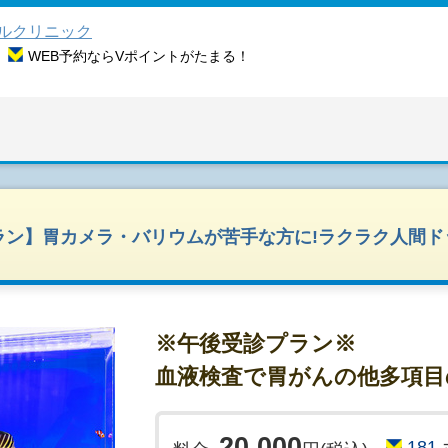
ルクリニック
WEB予約ならVポイントがたまる！
ン】胃カメラ・バリウムが苦手な方に!ラクラク人間ドッ
※午後受診プラン※
血液検査で胃がんの他多項目
20,000
181