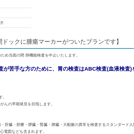
方
間ドックに腫瘍マーカーがついたプランです】
ため当面の間 肺機能検査を中止いたします。
査が苦手な方のために、胃の検査はABC検査(血液検査)
す。
胃がんの早期発見を目指します。
腸・肝臓・胆嚢・膵臓・腎臓・脾臓・大動脈の異常を検査するスタンダード人
・心電図なども含まれます。