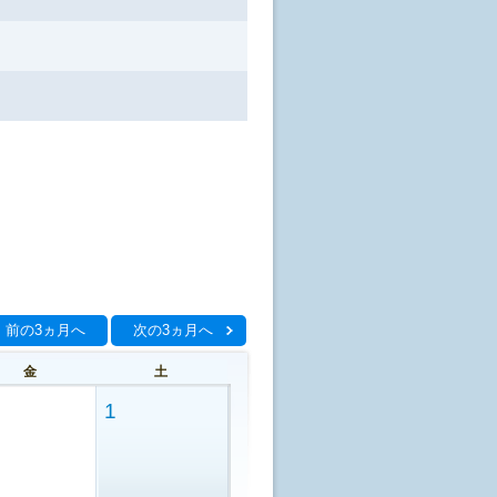
前の3ヵ月へ
次の3ヵ月へ
金
土
1