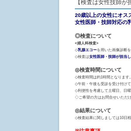
【検査は女性技師が
20歳以上の女性にオス
女性医師・技師対応の乳
◎検査について
<婦人科検査>
◇
乳腺エコー
を用いた画像診断を
◇検査は
女性医師・技師が担当し
◎検査時間について
◇検査時間は約1時間となります
◇午前・午後も受診を受け付け
◇利便性を考慮して土曜日、日曜
◇ご希望の方はお問合せいただ
◎結果について
◇検査結果に関しましては10日