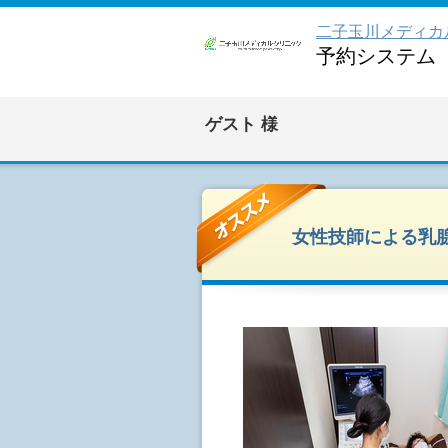
二子玉川メディカ
予約システム
ゲスト
様
女性技師による乳