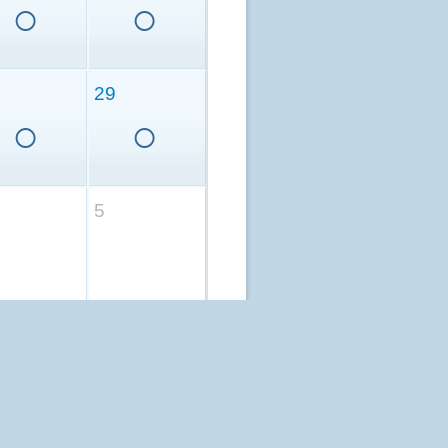
○
○
29
○
○
5