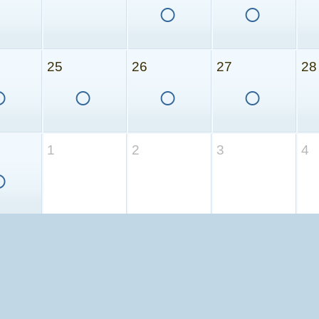
○
○
25
26
27
28
○
○
○
○
1
2
3
4
○
ソ株式会社より提供されます。