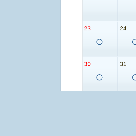
23
24
○
30
31
○
Vポイントは、Vポイント提携先であるマー