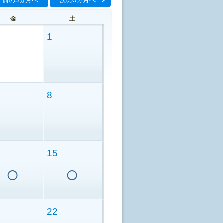
前の3ヵ月へ
次の3ヵ月へ
金
土
1
8
15
○
○
22