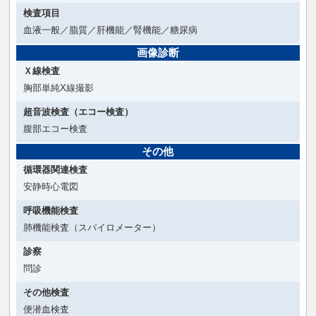
検査項目
血液一般／脂質／肝機能／腎機能／糖尿病
画像診断
Ｘ線検査
胸部単純X線撮影
超音波検査（エコー検査）
腹部エコー検査
その他
循環器関連検査
安静時心電図
呼吸機能検査
肺機能検査（スパイロメーター）
診察
問診
その他検査
便潜血検査