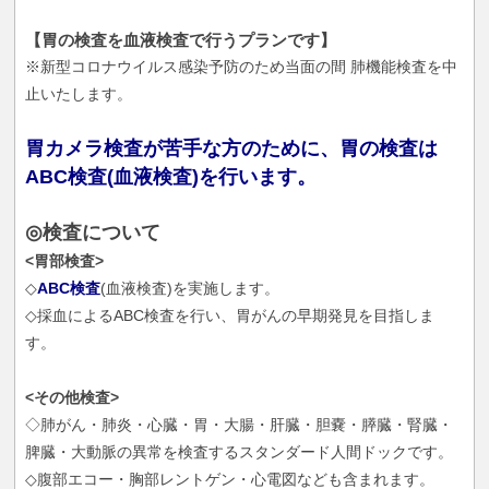
【胃の検査を血液検査で行うプランです】
※新型コロナウイルス感染予防のため当面の間 肺機能検査を中
止いたします。
胃カメラ検査が苦手な方のために、胃の検査は
ABC検査(血液検査)を行います。
◎検査について
<胃部検査>
◇
ABC検査
(血液検査)を実施します。
◇採血によるABC検査を行い、胃がんの早期発見を目指しま
す。
<その他検査>
◇肺がん・肺炎・心臓・胃・大腸・肝臓・胆嚢・膵臓・腎臓・
脾臓・大動脈の異常を検査するスタンダード人間ドックです。
◇腹部エコー・胸部レントゲン・心電図なども含まれます。