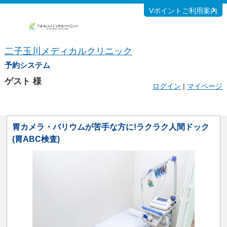
Vポイントご利用案内
二子玉川メディカルクリニック
予約システム
ゲスト
様
ログイン
|
マイページ
胃カメラ・バリウムが苦手な方に!ラクラク人間ドック
(胃ABC検査)