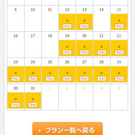
9
10
11
12
13
14
15
○
○
○
16
17
18
19
20
21
22
○
○
○
○
23
24
25
26
27
28
29
○
○
○
○
○
○
○
30
31
1
2
3
4
5
○
○