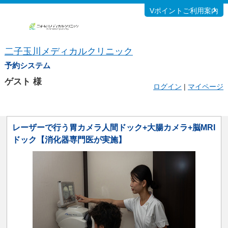
Vポイントご利用案内
二子玉川メディカルクリニック
予約システム
ゲスト
様
ログイン
|
マイページ
レーザーで行う胃カメラ人間ドック+大腸カメラ+脳MRI
ドック【消化器専門医が実施】