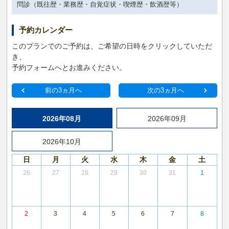
問診（既往歴・業務歴・自覚症状・喫煙歴・飲酒歴等）
予約カレンダー
このプランでのご予約は、ご希望の日時をクリックしていただ
き、
予約フォームへとお進みください。
前の3ヵ月へ
次の3ヵ月へ
2026年08月
2026年09月
2026年10月
日
月
火
水
木
金
土
26
27
28
29
30
31
1
2
3
4
5
6
7
8