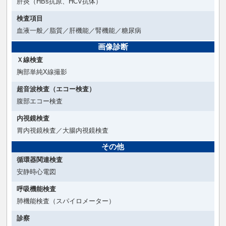
肝炎（HBs抗原、HCV抗体）
検査項目
血液一般／脂質／肝機能／腎機能／糖尿病
画像診断
Ｘ線検査
胸部単純X線撮影
超音波検査（エコー検査）
腹部エコー検査
内視鏡検査
胃内視鏡検査／大腸内視鏡検査
その他
循環器関連検査
安静時心電図
呼吸機能検査
肺機能検査（スパイロメーター）
診察