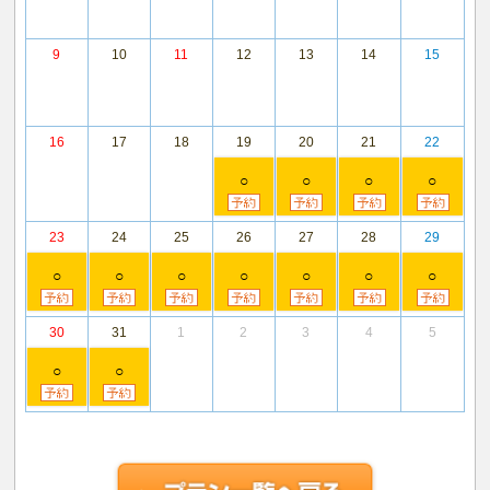
9
10
11
12
13
14
15
16
17
18
19
20
21
22
○
○
○
○
23
24
25
26
27
28
29
○
○
○
○
○
○
○
30
31
1
2
3
4
5
○
○