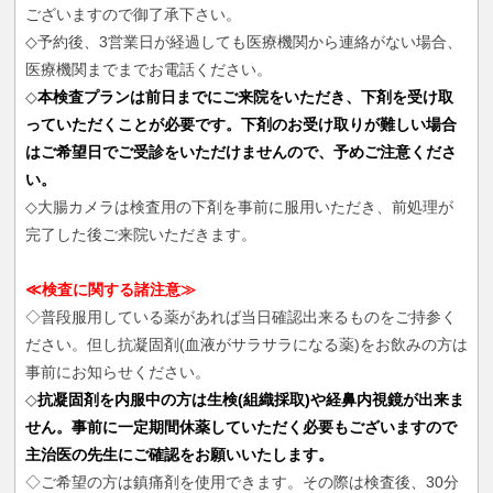
ございますので御了承下さい。
◇予約後、3営業日が経過しても医療機関から連絡がない場合、
医療機関までまでお電話ください。
◇
本検査プランは前日までにご来院をいただき、下剤を受け取
っていただくことが必要です。下剤のお受け取りが難しい場合
はご希望日でご受診をいただけませんので、予めご注意くださ
い。
◇大腸カメラは検査用の下剤を事前に服用いただき、前処理が
完了した後ご来院いただきます。
≪検査に関する諸注意≫
◇普段服用している薬があれば当日確認出来るものをご持参く
ださい。但し抗凝固剤(血液がサラサラになる薬)をお飲みの方は
事前にお知らせください。
◇
抗凝固剤を内服中の方は生検(組織採取)や経鼻内視鏡が出来ま
せん。事前に一定期間休薬していただく必要もございますので
主治医の先生にご確認をお願いいたします。
◇ご希望の方は鎮痛剤を使用できます。その際は検査後、30分