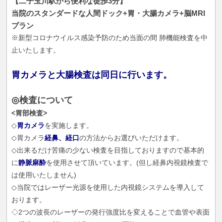
【二子玉川駅から便利な徒歩3分】
当院のスタンダードな人間ドック+胃・大腸カメラ+脳MRI
プラン
※新型コロナウイルス感染予防のため当面の間 肺機能検査を中
止いたします。
胃カメラと大腸検査は同日に行います。
◎検査について
<胃部検査>
◇
胃カメラ
を実施します。
◇胃カメラ
経鼻、経口
の方法からお選びいただけます。
◇出来るだけ苦痛の少ない検査を目指しておりますので基本的
に
静脈麻酔
を使用させて頂いています。(但し経鼻内視鏡検査で
は使用いたしません)
◇当院ではレーザー光源を使用した内視鏡システムを導入して
おります。
◇2つの波長のレーザーの発行強度比を変えることで血管や表面