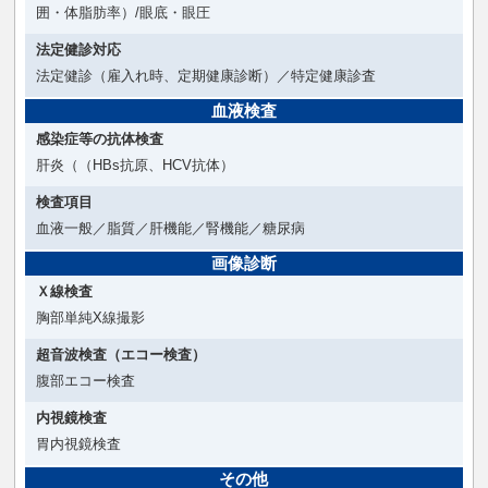
囲・体脂肪率）/眼底・眼圧
法定健診対応
法定健診（雇入れ時、定期健康診断）／特定健康診査
血液検査
感染症等の抗体検査
肝炎（（HBs抗原、HCV抗体）
検査項目
血液一般／脂質／肝機能／腎機能／糖尿病
画像診断
Ｘ線検査
胸部単純X線撮影
超音波検査（エコー検査）
腹部エコー検査
内視鏡検査
胃内視鏡検査
その他