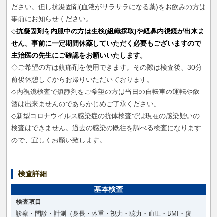
ださい。但し抗凝固剤(血液がサラサラになる薬)をお飲みの方は
事前にお知らせください。
◇
抗凝固剤を内服中の方は生検(組織採取)や経鼻内視鏡が出来ま
せん。事前に一定期間休薬していただく必要もございますので
主治医の先生にご確認をお願いいたします。
◇ご希望の方は鎮痛剤を使用できます。その際は検査後、30分
前後休憩してからお帰りいただいております。
◇内視鏡検査で鎮静剤をご希望の方は当日の自転車の運転や飲
酒は出来ませんのであらかじめご了承ください。
◇新型コロナウイルス感染症の抗体検査では現在の感染疑いの
検査はできません。過去の感染の既往を調べる検査になります
ので、宜しくお願い致します。
検査詳細
基本検査
検査項目
診察・問診・計測（身長・体重・視力・聴力・血圧・BMI・腹