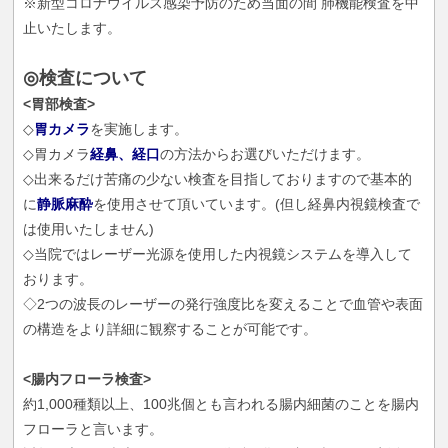
※新型コロナウイルス感染予防のため当面の間 肺機能検査を中
止いたします。
◎検査について
<胃部検査>
◇
胃カメラ
を実施します。
◇胃カメラ
経鼻、経口
の方法からお選びいただけます。
◇出来るだけ苦痛の少ない検査を目指しておりますので基本的
に
静脈麻酔
を使用させて頂いています。(但し経鼻内視鏡検査で
は使用いたしません)
◇当院ではレーザー光源を使用した内視鏡システムを導入して
おります。
◇2つの波長のレーザーの発行強度比を変えることで血管や表面
の構造をより詳細に観察することが可能です。
<腸内フローラ検査>
約1,000種類以上、100兆個とも言われる腸内細菌のことを腸内
フローラと言います。