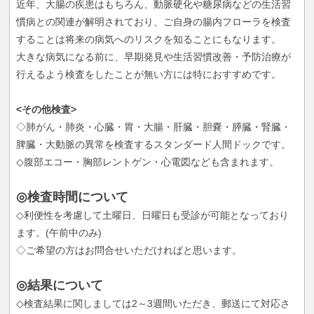
近年、大腸の疾患はもちろん、動脈硬化や糖尿病などの生活習
慣病との関連が解明されており、ご自身の腸内フローラを検査
することは将来の病気へのリスクを知ることにもなります。
大きな病気になる前に、早期発見や生活習慣改善・予防治療が
行えるよう検査をしたことが無い方には特におすすめです。
<その他検査>
◇肺がん・肺炎・心臓・胃・大腸・肝臓・胆嚢・膵臓・腎臓・
脾臓・大動脈の異常を検査するスタンダード人間ドックです。
◇腹部エコー・胸部レントゲン・心電図なども含まれます。
◎検査時間について
◇利便性を考慮して土曜日、日曜日も受診が可能となっており
ます。(午前中のみ)
◇ご希望の方はお問合せいただければと思います。
◎結果について
◇検査結果に関しましては2～3週間いただき、郵送にて対応さ