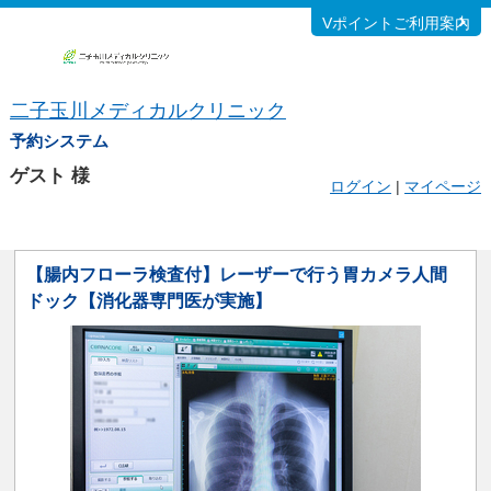
Vポイントご利用案内
二子玉川メディカルクリニック
予約システム
ゲスト
様
ログイン
|
マイページ
【腸内フローラ検査付】レーザーで行う胃カメラ人間
ドック【消化器専門医が実施】