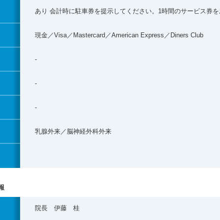
あり 会計時に駐車券を提示してください。1時間のサービス券
現金／Visa／Mastercard／American Express／Diners Club
-
-
-
乳腺外来／脳神経外科外来
報
院長 伊藤 桂