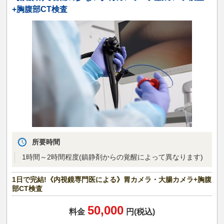
+胸腹部CT検査
所要時間
1時間～2時間程度(鎮静剤からの覚醒によって異なります)
1日で完結!《内視鏡専門医による》胃カメラ・大腸カメラ+胸腹
部CT検査
50,000
料金
円(税込)