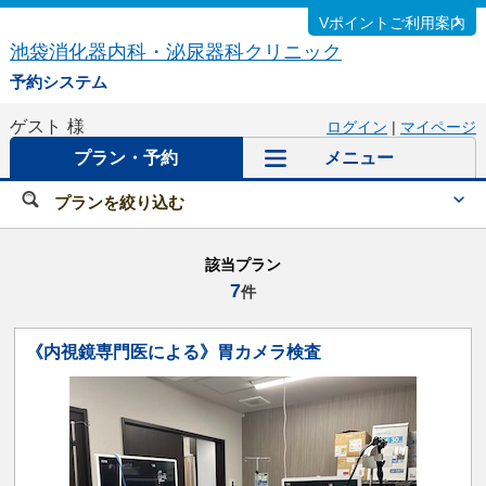
Vポイントご利用案内
池袋消化器内科・泌尿器科クリニック
予約システム
ゲスト
様
ログイン
|
マイページ
プラン・予約
メニュー
プランを絞り込む
該当プラン
7
件
《内視鏡専門医による》胃カメラ検査