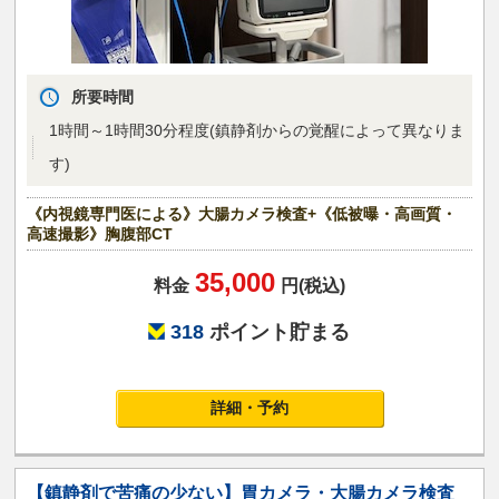
所要時間
1時間～1時間30分程度(鎮静剤からの覚醒によって異なりま
す)
《内視鏡専門医による》大腸カメラ検査+《低被曝・高画質・
高速撮影》胸腹部CT
35,000
料金
円(税込)
318
ポイント貯まる
詳細・予約
【鎮静剤で苦痛の少ない】胃カメラ・大腸カメラ検査