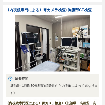
《内視鏡専門による》胃カメラ検査+胸腹部CT検査
所要時間
1時間～1時間30分程度(鎮静剤からの覚醒によって異なりま
す)
《内視鏡専門医による》胃カメラ検査+《低被曝・高画質・高