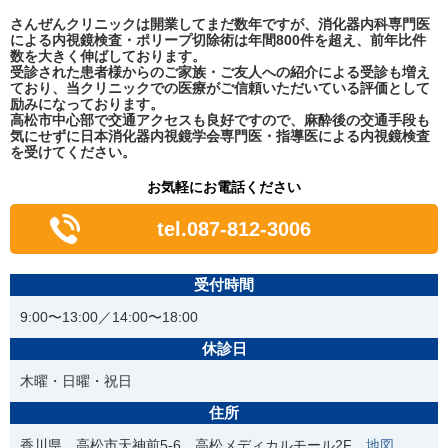
さんぜんクリニックは開業してまだ数年ですが、消化器内科専門医
による内視鏡検査・ポリープ切除術は年間800件を超え、前年比件
数を大きく伸ばしております。
受診された患者様からのご家族・ご友人への紹介による受診も増え
ており、当クリニックでの医療がご信頼いただいている評価として
励みになっております。
高松市中心部で交通アクセスも良好ですので、麻酔後の交通手段も
気にせずに日本消化器内視鏡学会専門医・指導医による内視鏡検査
を受けてください。
お気軽にお電話ください
tel.087-812-3006
受付時間
9:00〜13:00／14:00〜18:00
休診日
木曜・日曜・祝日
住所
香川県 高松市天神前5-6 高松メディカルモール2F
地図