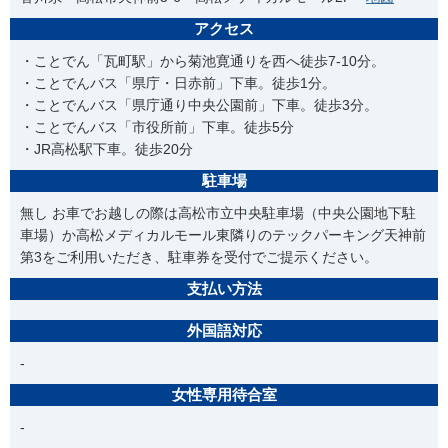
アクセス
・ことでん「瓦町駅」から菊池寛通りを西へ徒歩7-10分。
・ことでんバス「県庁・日赤前」下車。徒歩1分。
・ことでんバス「県庁通り中央公園前」下車。徒歩3分。
・ことでんバス「市役所前」下車。徒歩5分
・JR高松駅下車。徒歩20分
駐車場
無し お車でお越しの際は高松市立中央駐車場（中央公園地下駐
車場）か高松メディカルモール東隣りのテックパーキング天神前
第3をご利用いただき、駐車券を受付でご提示ください。
支払い方法
外国語対応
-
女性専用待合室
-