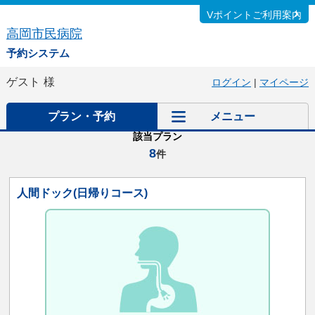
Vポイントご利用案内
高岡市民病院
予約システム
ゲスト
様
ログイン
|
マイページ
プラン・予約
メニュー
該当プラン
8
件
人間ドック(日帰りコース)