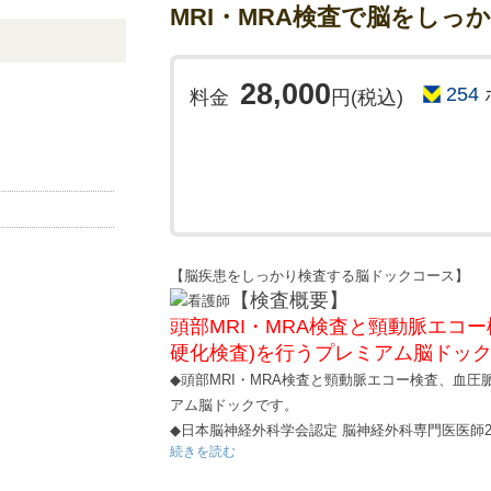
MRI・MRA検査で脳をしっ
28,000
254
料金
円(税込)
【脳疾患をしっかり検査する脳ドックコース】
【検査概要】
頭部MRI・MRA検査と頸動脈エコ
硬化検査)を行うプレミアム脳ドッ
◆頭部MRI・MRA検査と頸動脈エコー検査、血圧
アム脳ドックです。
◆日本脳神経外科学会認定 脳神経外科専門医医師2
続きを読む
す。
◆午後からゆっくり受診できる検査コースです。