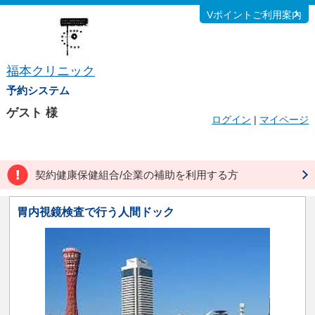
Vポイントご利用案内
福本クリニック
予約システム
ゲスト
様
ログイン
|
マイページ
契約健康保健組合/企業の補助を利用する方
胃内視鏡検査で行う人間ドック