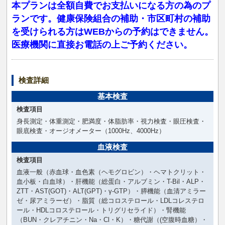
本プランは全額自費でお支払いになる方の為のプ
ランです。健康保険組合の補助・市区町村の補助
を受けられる方はWEBからの予約はできません。
医療機関に直接お電話の上ご予約ください。
検査詳細
基本検査
検査項目
身長測定・体重測定・肥満度・体脂肪率・視力検査・眼圧検査・
眼底検査・オージオメーター（1000Hz、4000Hz）
血液検査
検査項目
血液一般（赤血球・血色素（ヘモグロビン）・ヘマトクリット・
血小板・白血球）・肝機能（総蛋白・アルブミン・T-Bil・ALP・
ZTT・AST(GOT)・ALT(GPT)・γ-GTP）・膵機能（血清アミラー
ゼ・尿アミラーゼ）・脂質（総コロステロール・LDLコレステロ
ール・HDLコロステロール・トリグリセライド）・腎機能
（BUN・クレアチニン・Na・Cl・K）・糖代謝（(空腹時血糖）・