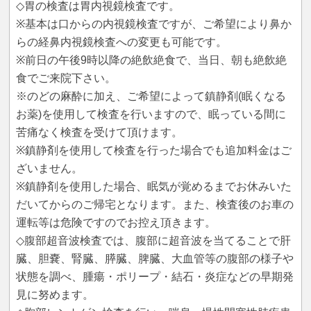
◇胃の検査は胃内視鏡検査です。
※基本は口からの内視鏡検査ですが、ご希望により鼻か
らの経鼻内視鏡検査への変更も可能です。
※前日の午後9時以降の絶飲絶食で、当日、朝も絶飲絶
食でご来院下さい。
※のどの麻酔に加え、ご希望によって鎮静剤(眠くなる
お薬)を使用して検査を行いますので、眠っている間に
苦痛なく検査を受けて頂けます。
※鎮静剤を使用して検査を行った場合でも追加料金はご
ざいません。
※鎮静剤を使用した場合、眠気が覚めるまでお休みいた
だいてからのご帰宅となります。また、検査後のお車の
運転等は危険ですのでお控え頂きます。
◇腹部超音波検査では、腹部に超音波を当てることで肝
臓、胆嚢、腎臓、膵臓、脾臓、大血管等の腹部の様子や
状態を調べ、腫瘍・ポリープ・結石・炎症などの早期発
見に努めます。