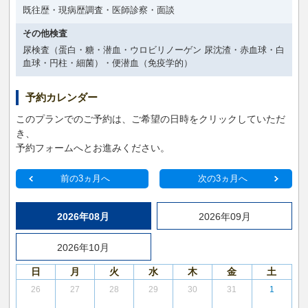
既往歴・現病歴調査・医師診察・面談
その他検査
尿検査（蛋白・糖・潜血・ウロビリノーゲン 尿沈渣・赤血球・白
血球・円柱・細菌）・便潜血（免疫学的）
予約カレンダー
このプランでのご予約は、ご希望の日時をクリックしていただ
き、
予約フォームへとお進みください。
前の3ヵ月へ
次の3ヵ月へ
2026年08月
2026年09月
2026年10月
日
月
火
水
木
金
土
26
27
28
29
30
31
1