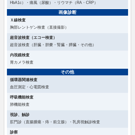
HbA1c）・痛風（尿酸）・リウマチ（RA・CRP）
画像診断
Ｘ線検査
胸部レントゲン検査（直接撮影）
超音波検査（エコー検査）
超音波検査（肝臓・胆嚢・腎臓・膵臓・その他）
内視鏡検査
胃カメラ検査
その他
循環器関連検査
血圧測定・心電図検査
呼吸機能検査
肺機能検査
視診、触診
肛門診（直腸腫瘍・痔・前立腺）・乳房視触診検査
診察