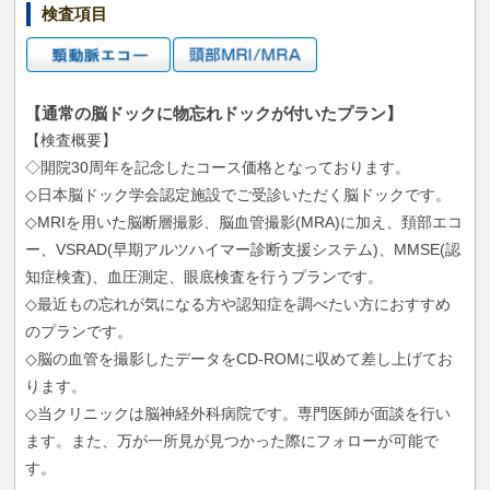
検査項目
【通常の脳ドックに物忘れドックが付いたプラン】
【検査概要】
◇開院30周年を記念したコース価格となっております。
◇日本脳ドック学会認定施設でご受診いただく脳ドックです。
◇MRIを用いた脳断層撮影、脳血管撮影(MRA)に加え、頚部エコ
ー、VSRAD(早期アルツハイマー診断支援システム)、MMSE(認
知症検査)、血圧測定、眼底検査を行うプランです。
◇最近もの忘れが気になる方や認知症を調べたい方におすすめ
のプランです。
◇脳の血管を撮影したデータをCD-ROMに収めて差し上げてお
ります。
◇当クリニックは脳神経外科病院です。専門医師が面談を行い
ます。また、万が一所見が見つかった際にフォローが可能で
す。