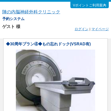
Vポイントご利用案内
陣の内脳神経外科クリニック
予約システム
ゲスト
様
ログイン
|
マイページ
◆30周年プラン④◆もの忘れドック(VSRAD有)