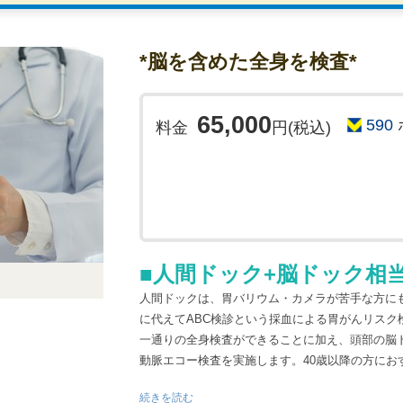
動脈硬化の進行具合から将来の脳梗塞・心筋梗塞
動脈硬化は自覚症状がでにくいことから、ある日
険があります。
*脳を含めた全身を検査*
生活習慣の改善が予防に繋がることから、早めに
す。
■MCG検査…
65,000
590
料金
円(税込)
心電図情報の計測結果を4万人以上の結果と照合
断します。
動悸、息切れやその他心臓に気になることがおあ
におすすめです。
検査結果
当日の結果説明はございません。
■人間ドック+脳ドック相
後日(2～3週間程度)郵送で結果書類を送付いたし
人間ドックは、胃バリウム・カメラが苦手な方に
検査に関する諸注意事項
に代えてABC検診という採血による胃がんリスク
一通りの全身検査ができることに加え、頭部の脳ド
下記の項目に該当する方はMRI検査を受診するこ
動脈エコー検査を実施します。40歳以降の方にお
で、ご予約の際に必ずご相談をお願い致します。
・心臓ペースメーカー、除細動器、刺激電極など
■詳しい検査内容
続きを読む