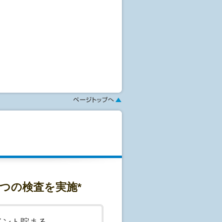
が埋め込まれている方
、血圧測定、尿検査等の健康診断内
検査)、肺機能検査、便潜血検査、骨
査を加え実施します。
ください。
突然発生することの多い危険な病変
す。予約はまだ確定しておりませ
じめて予約が成立致します。随時ご
、予防へ繋げます。
合もございます。予めご了承くださ
窄等
形や、脳梗塞のリスク検査等
検診(ABC検診)で行います。これ
。
つの検査を実施*
の感染の有無と、ペプシノーゲン判
胃がんや胃潰瘍、慢性萎縮性胃炎な
イント貯まる
ていた方にもおすすめです。