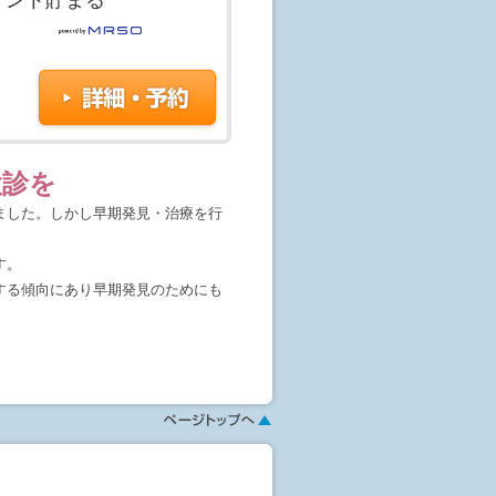
す。
を送付いたします。
検診を
とができない場合がございますの
ました。しかし早期発見・治療を行
を身につけている方
が埋め込まれている方
す。
する傾向にあり早期発見のためにも
ください。
す。予約はまだ確定しておりませ
じめて予約が成立致します。随時ご
像化した検査です。乳房内部の構造
合もございます。予めご了承くださ
病変を見つけることが可能です。痛