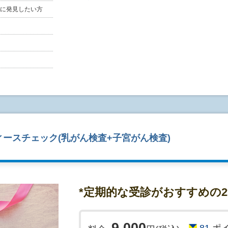
・体内に脳動脈瘤クリップや人工関節などの金属
に発見したい方
身体計測、血液検査、胸部X線検査、心電図検査
・入墨をされている方(まゆなども含む)
容に、腹部エコー検査、ABC検診(胃がんリスク
・妊娠している方、あるいは妊娠が疑わしい方。
密度検査、頭部MRI/MRA検査、頚動脈エコー検
・服用中の薬のある方は、かかりつけ医にご相談
■頭部の検査
予約に関する諸注意
3大疾患の1つである脳卒中は、何の前触れもなく
※インターネットでのご予約は、仮予約になりま
です。
ん。電話またはメールによるご確認が行われては
健診を受けて頂く事で危険因子をいち早く確認し
予約を頂いておりますので、ご希望に添えない場
・MRI検査…脳梗塞・脳出血・脳萎縮・脳腫瘍等
い。
・MRA検査…未破裂脳動脈瘤・血管奇形・血管狭
・頚動脈エコー検査…動脈硬化、頚部の動脈の奇
ースチェック(乳がん検査+子宮がん検査)
■ABC検診とは?
本コースの特徴としては胃部の検査を胃がんリスク
は胃がんそのものを見つける検査ではありません
*定期的な受診がおすすめの2
人の胃の中に生息するヘリコバクター・ピロリ菌
定による胃粘膜の萎縮の度合を血液検査で調べ、
どの胃疾患に罹るリスクを4段階で判定します。
81
ポ
胃バリウム・カメラが苦手で人間ドックを躊躇し