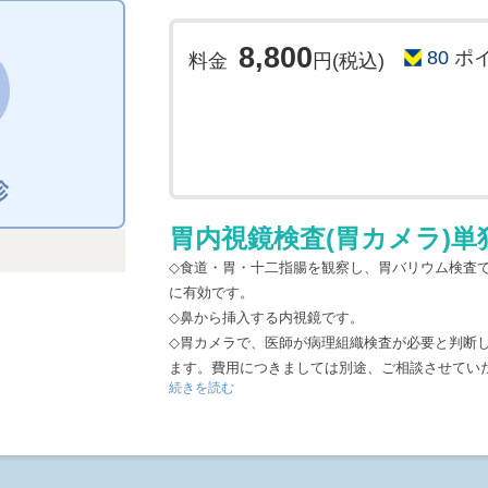
8,800
80
ポ
料金
円(税込)
胃内視鏡検査(胃カメラ)
◇食道・胃・十二指腸を観察し、胃バリウム検査
に有効です。
◇鼻から挿入する内視鏡です。
◇胃カメラで、医師が病理組織検査が必要と判断
ます。費用につきましては別途、ご相談させてい
続きを読む
検査結果
当日の結果説明はございません。
後日(2～3週間程度)郵送で結果書類を送付いたし