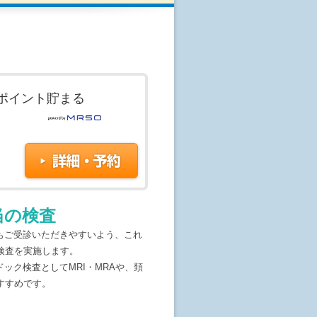
の発症リスクを判定します。
突然脳梗塞や心筋梗塞を発症する危
ご自身のリスクを知ることが大切で
ポイント貯まる
・解析し、虚血性心疾患のリスクを診
りの方、喫煙される方、高血圧の方
当の検査
ます。
もご受診いただきやすいよう、これ
検査を実施します。
ック検査としてMRI・MRAや、頚
とができない場合がございますの
すすめです。
を身につけている方