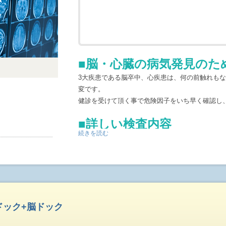
予約に関する諸注意
※インターネットでのご予約は、仮予約になりま
ん。電話またはメールによるご確認が行われては
予約を頂いておりますので、ご希望に添えない場
■脳・心臓の病気発見のた
い。
3大疾患である脳卒中、心疾患は、何の前触れも
変です。
健診を受けて頂く事で危険因子をいち早く確認し
■詳しい検査内容
続きを読む
MRの画像診断に加え、血液検査で行うLOX-inde
電図で行うMCG検査(心筋虚血診断検査)を行い
す。
・MRI検査…脳梗塞・脳出血・脳萎縮・脳腫瘍等
・MRA検査…未破裂脳動脈瘤・血管奇形・血管狭
・頚動脈エコー検査…動脈硬化、頚部の動脈の奇
ドック+脳ドック
■LOX-index…