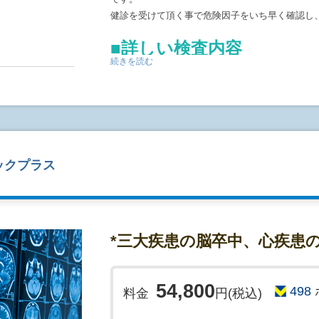
健診を受けて頂く事で危険因子をいち早く確認し
■詳しい検査内容
続きを読む
・MRI検査…脳梗塞・脳出血・脳萎縮・脳腫瘍等
・MRA検査…未破裂脳動脈瘤・血管奇形・血管狭
・頚動脈エコー検査…動脈硬化、頚部の動脈の奇
検査結果
当日の結果説明はございません。
ックプラス
後日(2～3週間程度)郵送で結果書類を送付いたし
検査に関する諸注意事項
下記の項目に該当する方はMRI検査を受診するこ
で、ご予約の際に必ずご相談をお願い致します。
*三大疾患の脳卒中、心疾患の
・心臓ペースメーカー、除細動器、刺激電極など
・体内に脳動脈瘤クリップや人工関節などの金属
・入墨をされている方(まゆなども含む)
54,800
498
料金
円(税込)
・妊娠している方、あるいは妊娠が疑わしい方。
・服用中の薬のある方は、かかりつけ医にご相談