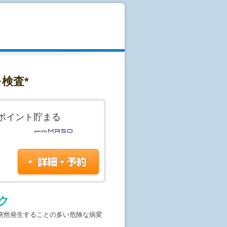
とができない場合がございますの
を身につけている方
が埋め込まれている方
検査*
ください。
ポイント貯まる
す。予約はまだ確定しておりませ
じめて予約が成立致します。随時ご
合もございます。予めご了承くださ
ク
突然発生することの多い危険な病変