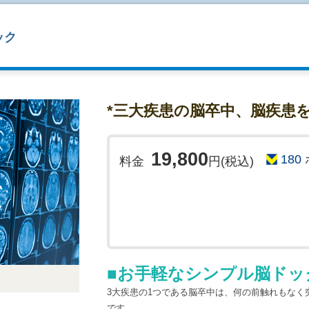
検査に関する諸注意事項
ック
下記の項目に該当する方はMRI検査を受診するこ
で、ご予約の際に必ずご相談をお願い致します。
・心臓ペースメーカー、除細動器、刺激電極など
・体内に脳動脈瘤クリップや人工関節などの金属
・入墨をされている方(まゆなども含む)
*三大疾患の脳卒中、脳疾患を
・妊娠している方、あるいは妊娠が疑わしい方。
・服用中の薬のある方は、かかりつけ医にご相談
19,800
180
料金
円(税込)
予約に関する諸注意
※インターネットでのご予約は、仮予約になりま
ん。電話またはメールによるご確認が行われては
予約を頂いておりますので、ご希望に添えない場
い。
■お手軽なシンプル脳ドッ
3大疾患の1つである脳卒中は、何の前触れもなく
です。