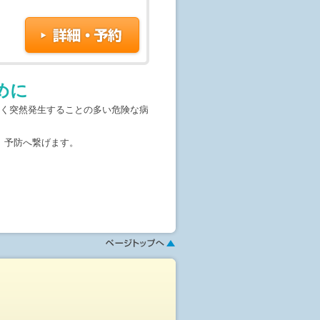
す。予約はまだ確定しておりませ
じめて予約が成立致します。随時ご
合もございます。予めご了承くださ
めに
なく突然発生することの多い危険な病
、予防へ繋げます。
x(脳梗塞・心筋梗塞リスク検査)、心
、異なった方法で徹底的に検査しま
窄等
形や、脳梗塞のリスク検査等