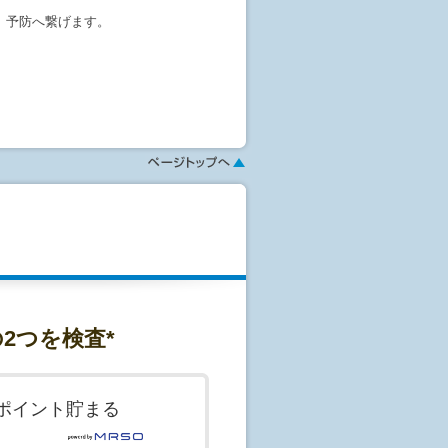
、予防へ繋げます。
窄等
形や、脳梗塞のリスク検査等
ます。
とができない場合がございますの
2つを検査*
を身につけている方
が埋め込まれている方
ポイント貯まる
ください。