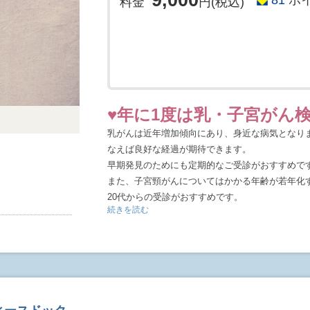
9,000
料金
円(税込)
検査結果
当日わかる範囲で医師から結果の説明がございま
全ての結果は後日(2～3週間程度)郵送で結果書類
検査に関する諸注意事項
♥年に1度は乳・子宮がん
下記の項目に該当する方はMRI検査を受診するこ
で、ご予約の際に必ずご相談をお願い致します。
乳がんは近年増加傾向にあり、身近な病気となり
・心臓ペースメーカー、除細動器、刺激電極など
なえば良好な経過が期待できます。
・体内に脳動脈瘤クリップや人工関節などの金属
早期発見のためにも定期的なご受診がおすすめで
・入墨をされている方(まゆなども含む)
また、子宮頸がんについてはかかる年齢が若年化
・妊娠している方、あるいは妊娠が疑わしい方。
20代からの受診がおすすめです。
続きを読む
・服用中の薬のある方は、かかりつけ医にご相談
♥詳しい検査内容
予約に関する諸注意
検査は原則女性技師が行います。
※インターネットでのご予約は、仮予約になりま
■乳腺エコー検査
ん。電話またはメールによるご確認が行われては
乳房に超音波をあて、はね返ってくる反射波を画
予約を頂いておりますので、ご希望に添えない場
を観察しながら、視触診では発見できない小さな