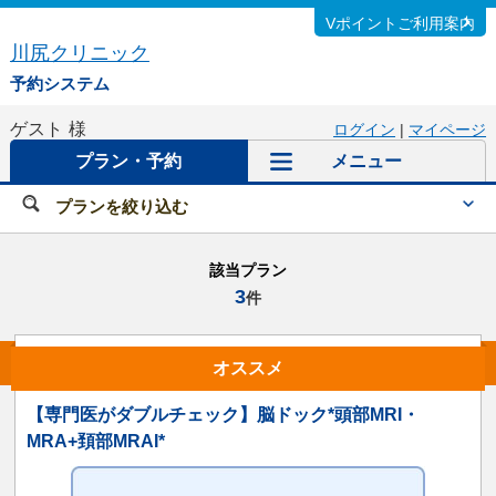
Vポイントご利用案内
川尻クリニック
予約システム
ゲスト
様
ログイン
|
マイページ
プラン・予約
メニュー
プランを絞り込む
該当プラン
3
件
オススメ
【専門医がダブルチェック】脳ドック*頭部MRI・
MRA+頚部MRAI*