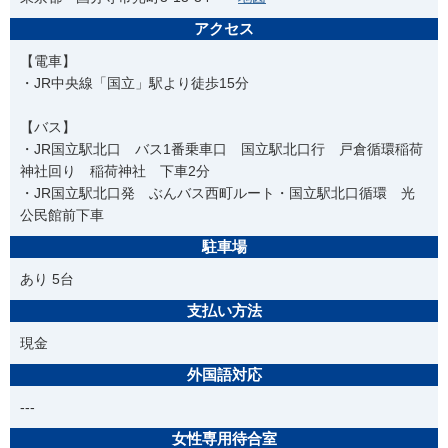
アクセス
【電車】
・JR中央線「国立」駅より徒歩15分
【バス】
・JR国立駅北口 バス1番乗車口 国立駅北口行 戸倉循環稲荷
神社回り 稲荷神社 下車2分
・JR国立駅北口発 ぶんバス西町ルート・国立駅北口循環 光
公民館前下車
駐車場
あり 5台
支払い方法
現金
外国語対応
---
女性専用待合室