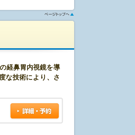
送致します。
の経鼻胃内視鏡を導
い食事(別紙)を朝、昼、夕と召し上
度な技術により、さ
き、処方された下剤を服用して頂きま
い致します。
で、水分は多く摂取のお願いをして