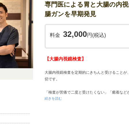
専門医による胃と大腸の内視
腸ガンを早期発見
32,000
料金
円(税込)
【大腸内視鏡検査】
大腸内視鏡検査を定期的にきちんと受けることが
切です。
「検査が苦痛で二度と受けたくない」「癒着など
続きを読む
た」、また「検査の恐怖心で受けられなかった」
へご相談ください。ここで検査をしてよかったと
います。