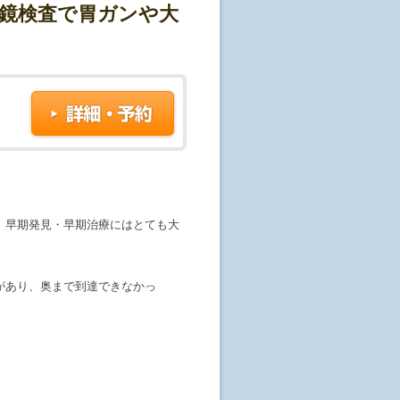
鏡検査で胃ガンや大
、早期発見・早期治療にはとても大
があり、奥まで到達できなかっ
という方も、ぜひ一度当クリニック
言って帰って頂けることを目指して