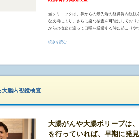
<<検査前>>
当クリニックは、鼻からの最先端の経鼻胃内視鏡
常用している薬は、指示通り服用してください。
な技術により、さらに楽な検査を可能にしており
糖尿病の方は、検査当日の朝の薬は服用しないで
からの検査と違って口喉を通過する時に起こりや
お水、お茶、スポーツドリンクは摂取可能です。
腸管洗浄液(モビプレップ)を指定の時間より1時
続きを読む
胃の中を観察する際に、微細な病変を見逃さない
飲んでいただきます。
があります。当クリニックでは少量の鎮静剤(※1
気分が悪くなった場合は、すぐに服用を中止して
で、胃を十分に膨らませた際のおなかの膨満感や
い。(Tel.03-6805-3796)
て頂くことが可能です。
服用から約1時間たつと排便が頻回になります。約
※1 在院時間を最小限にしたいお忙しい方やお車
<<受付>>
使用しない方法での経鼻内視鏡検査も可能です。
る大腸内視鏡検査
※ もともと鼻腔が狭く、スコープが通らない方
検査30分前までに来院し、診察券・承諾書を出し
からの胃内視鏡検査にさせて頂きます。
排便状態の確認させていただきます。(最終排便
状態かを判断します。5-10回の排便により、便
胃内視鏡検査の流れ
丈夫です。)
下剤の内服は基本的には自宅で飲んでからの来院
大腸がんや大腸ポリープは、
胃内視鏡検査は食道、胃、十二指腸をスコープで
の方やご希望の方は来院して飲んでいただくこと
を行っていれば、早期に発見
決められた時間以降に食事をとらずに、胃の中を