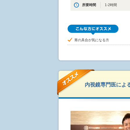
所要時間
1-2時間
胃の具合が気になる方
内視鏡専門医によ