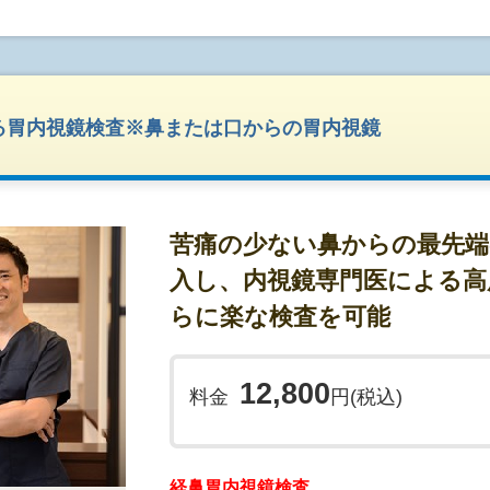
【大腸内視鏡検査の流れ】
大腸検査の流れは次のとおりです。
1.検査予約
る胃内視鏡検査※鼻または口からの胃内視鏡
電話での看護師との問診の上、必要な下剤類も郵
2.検査前日
苦痛の少ない鼻からの最先端
食事 食事については消化が良く、大腸に残りにく
入し、内視鏡専門医による高
がっていただいて構いません。
らに楽な検査を可能
ただし、夕食は夜8時までに召し上がっていただ
す。
午後9時にセンノシド(ピンク色)を2錠服用をお願
12,800
お水、お茶、スポーツドリンクは夜間も摂取可能
料金
円(税込)
おります。
3.検査当日
経鼻胃内視鏡検査