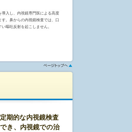
を導入し、内視鏡専門医による高度
ます。鼻からの内視鏡検査では、口
ください。
すい嘔吐反射を起こしません。
間半～2時間程度かけて数回に分けて
よう胃の中を空気で膨らませる必要
)を用いながら内視鏡検査を行うこと
、当クリニックまで御連絡くださ
圧迫感を感じないように検査を受け
2時間ほどで、落ち着いてきます。
で来院を希望される方には鎮静剤を
、口からの検査をご希望の方には、口
、受付をして頂きます。
の性状を確認し、検査が正しく行える
の性状が透明で黄色の水様になれば大
をおすすめしておりますが、初めて
定期的な内視鏡検査
直接観察する検査です。検査前日の
も出来ます。
でき、内視鏡での治
空の状態して検査を行います。検査