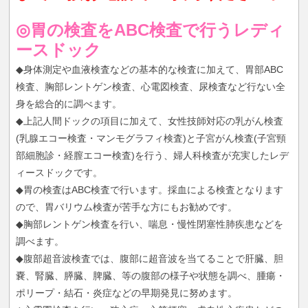
◎胃の検査をABC検査で行うレディ
ースドック
◆身体測定や血液検査などの基本的な検査に加えて、胃部ABC
検査、胸部レントゲン検査、心電図検査、尿検査など行ない全
身を総合的に調べます。
◆上記人間ドックの項目に加えて、女性技師対応の乳がん検査
(乳腺エコー検査・マンモグラフィ検査)と子宮がん検査(子宮頸
部細胞診・経膣エコー検査)を行う、婦人科検査が充実したレデ
ィースドックです。
◆胃の検査はABC検査で行います。採血による検査となります
ので、胃バリウム検査が苦手な方にもお勧めです。
◆胸部レントゲン検査を行い、喘息・慢性閉塞性肺疾患などを
調べます。
◆腹部超音波検査では、腹部に超音波を当てることで肝臓、胆
嚢、腎臓、膵臓、脾臓、等の腹部の様子や状態を調べ、腫瘍・
ポリープ・結石・炎症などの早期発見に努めます。