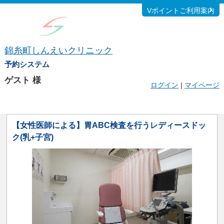
Vポイントご利用案内
錦糸町しんえいクリニック
予約システム
ゲスト
様
ログイン
|
マイページ
【女性医師による】胃ABC検査を行うレディースドッ
ク(乳+子宮)