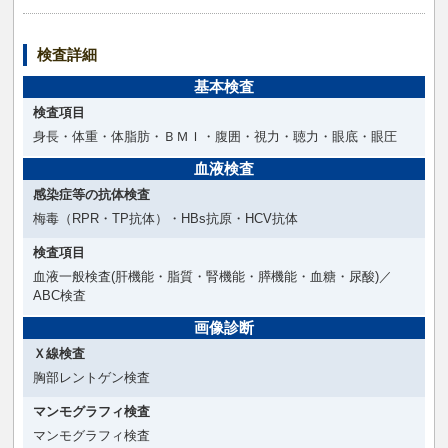
検査詳細
基本検査
検査項目
身長・体重・体脂肪・ＢＭＩ・腹囲・視力・聴力・眼底・眼圧
血液検査
感染症等の抗体検査
梅毒（RPR・TP抗体）・HBs抗原・HCV抗体
検査項目
血液一般検査(肝機能・脂質・腎機能・膵機能・血糖・尿酸)／
ABC検査
画像診断
Ｘ線検査
胸部レントゲン検査
マンモグラフィ検査
マンモグラフィ検査