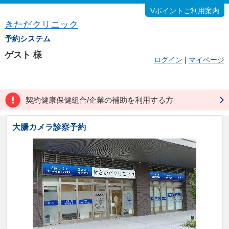
Vポイントご利用案内
きただクリニック
予約システム
ゲスト
様
ログイン
|
マイページ
契約健康保健組合/企業の補助を利用する方
大腸カメラ診察予約