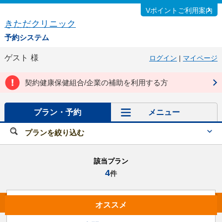
Vポイントご利用案内
きただクリニック
予約システム
ゲスト
様
ログイン
|
マイページ
契約健康保健組合/企業の補助を利用する方
プラン・予約
メニュー
プランを絞り込む
該当プラン
4
件
オススメ