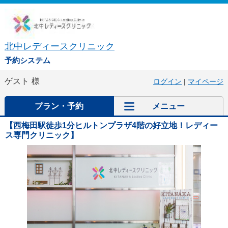
北中レディースクリニック
予約システム
ゲスト
様
ログイン
|
マイページ
プラン・予約
メニュー
【西梅田駅徒歩1分ヒルトンプラザ4階の好立地！レディー
ス専門クリニック】