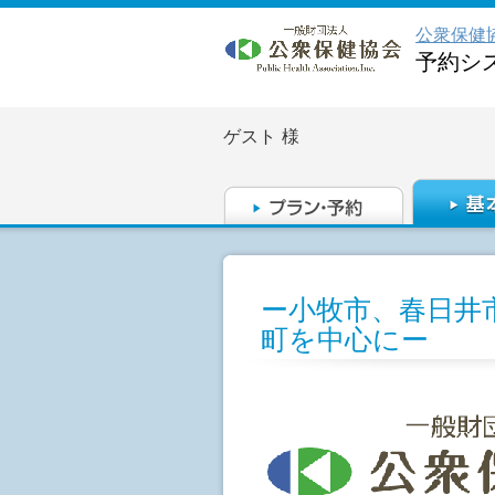
公衆保健
予約シ
ゲスト
様
ー小牧市、春日井
町を中心にー