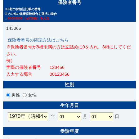
保険者番号
※8桁の保険証記載の番号
※その他の健康保険組合を選択の場合
→
00000000（ゼロ8桁）を入力
143065
保険者番号の確認方法はこちら
※保険者番号が8桁未満の方は左詰めに0を入れ、8桁にしてくだ
さい。
例）
実際の保険者番号 123456
入力する場合 00123456
性別
男性
女性
生年月日
年
月
日
受診年度