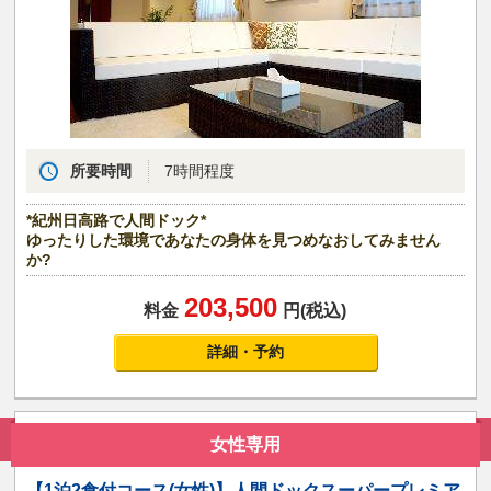
所要時間
7時間程度
*紀州日高路で人間ドック*
ゆったりした環境であなたの身体を見つめなおしてみません
か?
203,500
料金
円(税込)
詳細・予約
女性専用
【1泊2食付コース(女性)】人間ドックスーパープレミア