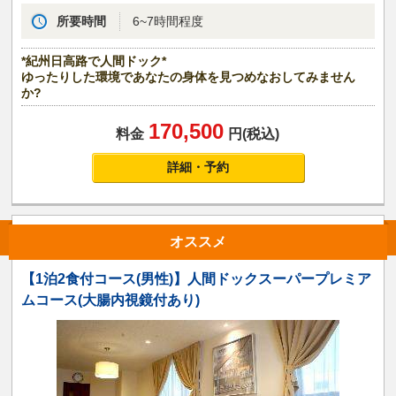
所要時間
6~7時間程度
*紀州日高路で人間ドック*
ゆったりした環境であなたの身体を見つめなおしてみません
か?
170,500
料金
円(税込)
詳細・予約
オススメ
【1泊2食付コース(男性)】人間ドックスーパープレミア
ムコース(大腸内視鏡付あり)