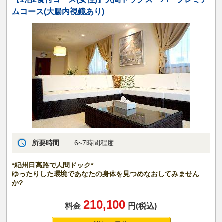
ムコース(大腸内視鏡あり)
所要時間
6~7時間程度
*紀州日高路で人間ドック*
ゆったりした環境であなたの身体を見つめなおしてみません
か?
210,100
料金
円(税込)