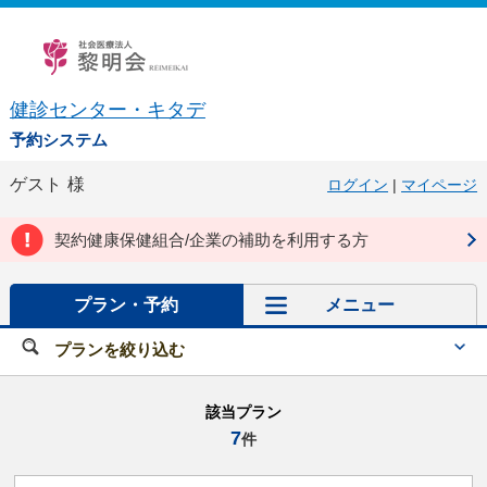
健診センター・キタデ
予約システム
ゲスト
様
ログイン
|
マイページ
契約健康保健組合/企業の補助を利用する方
プラン・予約
メニュー
プランを絞り込む
該当プラン
7
件