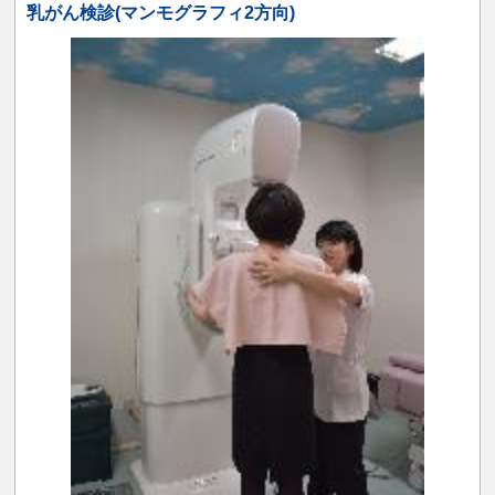
乳がん検診(マンモグラフィ2方向)