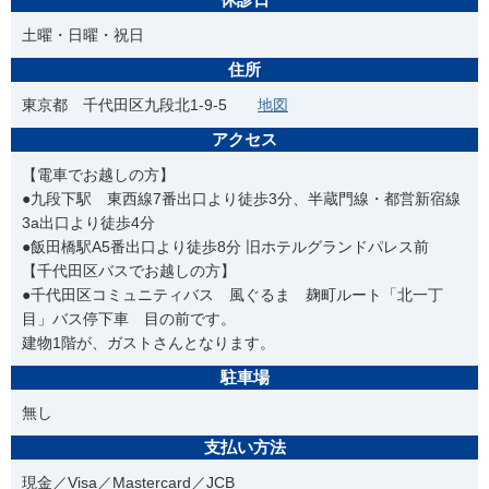
土曜・日曜・祝日
住所
東京都 千代田区九段北1-9-5
地図
アクセス
【電車でお越しの方】
●九段下駅 東西線7番出口より徒歩3分、半蔵門線・都営新宿線
3a出口より徒歩4分
●飯田橋駅A5番出口より徒歩8分 旧ホテルグランドパレス前
【千代田区バスでお越しの方】
●千代田区コミュニティバス 風ぐるま 麹町ルート「北一丁
目」バス停下車 目の前です。
建物1階が、ガストさんとなります。
駐車場
無し
支払い方法
現金／Visa／Mastercard／JCB