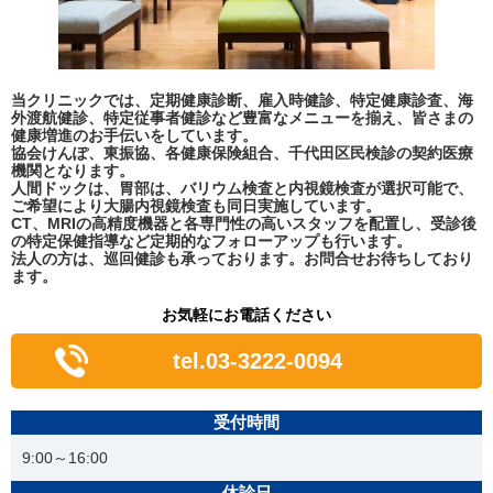
当クリニックでは、定期健康診断、雇入時健診、特定健康診査、海
外渡航健診、特定従事者健診など豊富なメニューを揃え、皆さまの
健康増進のお手伝いをしています。
協会けんぽ、東振協、各健康保険組合、千代田区民検診の契約医療
機関となります。
人間ドックは、胃部は、バリウム検査と内視鏡検査が選択可能で、
ご希望により大腸内視鏡検査も同日実施しています。
CT、MRIの高精度機器と各専門性の高いスタッフを配置し、受診後
の特定保健指導など定期的なフォローアップも行います。
法人の方は、巡回健診も承っております。お問合せお待ちしており
ます。
お気軽にお電話ください
tel.03-3222-0094
受付時間
9:00～16:00
休診日