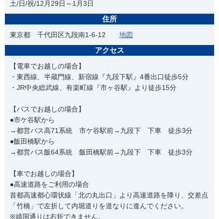
土/日/祝/12月29日～1月3日
住所
東京都 千代田区九段南1-6-12
地図
アクセス
【電車でお越しの場合】
・東西線、半蔵門線、新宿線『九段下駅』4番出口徒歩5分
・JR中央総武線、有楽町線『市ヶ谷駅』より徒歩15分
【バスでお越しの場合】
●市ケ谷駅から
→都営バス高71系統 市ケ谷駅前→九段下 下車 徒歩3分
●飯田橋駅から
→都営バス飯64系統 飯田橋駅前→九段下 下車 徒歩3分
【車でお越しの場合】
●高速道路をご利用の場合
首都高速都心環状線「北の丸出口」より高速道路を降り、交差点
「竹橋」で左折して内堀道りを道なりに進んでください。
※靖国通りは右折できません。