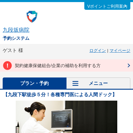
Vポイントご利用案内
九段坂病院
予約システム
ゲスト
様
ログイン
|
マイページ
契約健康保健組合/企業の補助を利用する方
プラン・予約
メニュー
【九段下駅徒歩５分！各種専門医による人間ドック】