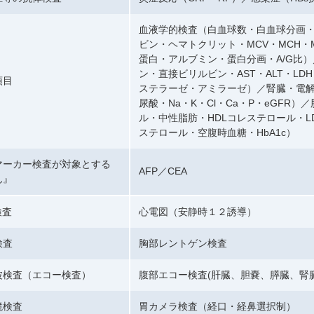
血液学的検査（白血球数・白血球分画
ビン・ヘマトクリット・MCV・MCH・
蛋白・アルブミン・蛋白分画・A/G比
ン・直接ビリルビン・AST・ALT・LDH・
項目
ステラーゼ・アミラーゼ）／腎臓・電
尿酸・Na・K・Cl・Ca・P・eGFR
ル・中性脂肪・HDLコレステロール・LD
ステロール・空腹時血糖・HbA1c）
マーカー検査が対象とする
AFP／CEA
ん』
検査
心電図（安静時１２誘導）
検査
胸部レントゲン検査
波検査（エコー検査）
腹部エコー検査(肝臓、胆嚢、膵臓、腎
鏡検査
胃カメラ検査（経口・経鼻選択制）