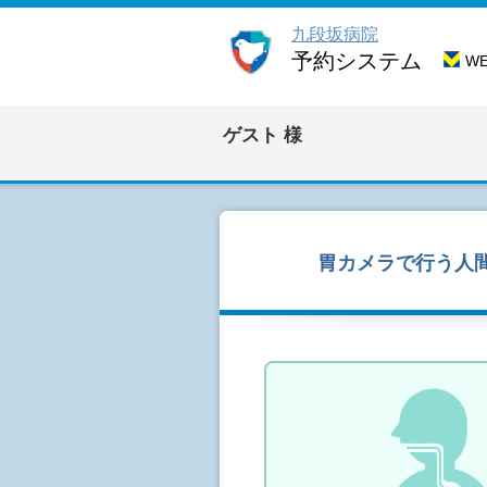
九段坂病院
予約システム
W
ゲスト
様
胃カメラで行う人