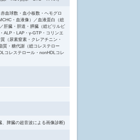
・赤血球数・血小板数・ヘモグロ
MCHC・血液像）／血液蛋白（総
）／肝臓・胆道・膵臓（総ビリルビ
ALP・LAP・γ-GTP・コリンエ
解質（尿素窒素・クレアチニン・
）／脂質・糖代謝（総コレステロー
Lコレステロール・nonHDLコレ
臓、脾臓の超音波による画像診断)