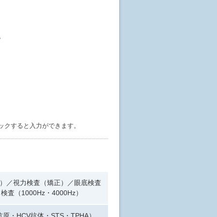
。
。
リックすると入力ができます。
定）／視力検査（矯正）／眼底検査
（1000Hz・4000Hz）
原・HCV抗体・STS・TPHA）