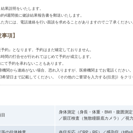
り結果説明をいたします。
の約4週間後に健診結果報告書を郵送いたします。
れた方には、電話連絡を行い面談を求めることがありますのでご了承ください
意事項】
仮予約』となります。予約はまだ確定しておりません。
お時間の打合せが行われてはじめて予約が成立します。
時にて予約を承れないこともあります。
療機関から連絡がない場合、恐れ入りますが、医療機関までお電話ください
3希望日まで記載してください。《その他のご要望を入力する(任意)》をク
身体測定（身長・体重・BMI・腹囲測
項目
／眼圧検査（無散瞳眼底カメラ）／視力検査
症等の抗体検査
炎症反応（CRP・RF）／感染症（HBs抗