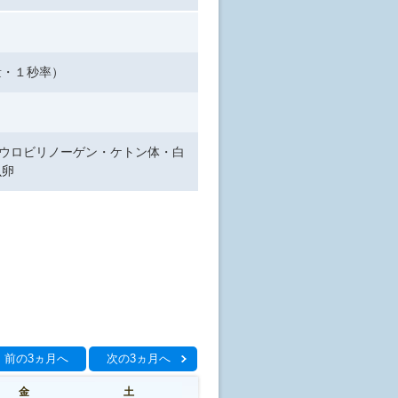
量・１秒率）
ウロビリノーゲン・ケトン体・白
虫卵
前の3ヵ月へ
次の3ヵ月へ
金
土