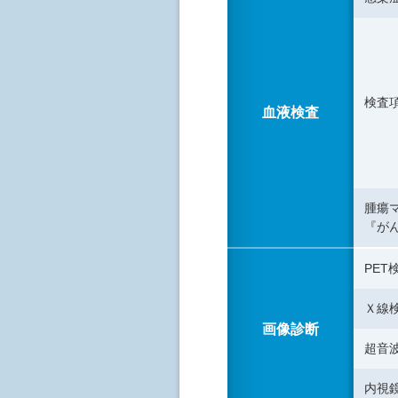
検査
血液検査
腫瘍
『が
PET
Ｘ線
画像診断
超音
内視