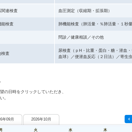
器関連検査
血圧測定（収縮期・拡張期）
機能検査
肺機能検査（肺活量・％肺活量・１秒
問診／健康相談／その他
尿検査（ｐH・比重・蛋白・糖・潜血・
他検査
血球）／便潜血反応（２日法）／寄生
望の日時をクリックしていただき、
い。
26年09月
2026年10月
月
火
水
木