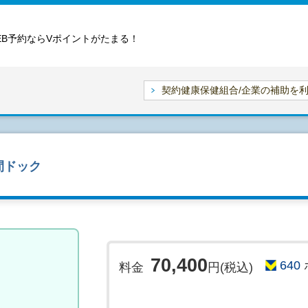
EB予約ならVポイントがたまる！
契約健康保健組合/企業の補助を
間ドック
70,400
640
料金
円(税込)