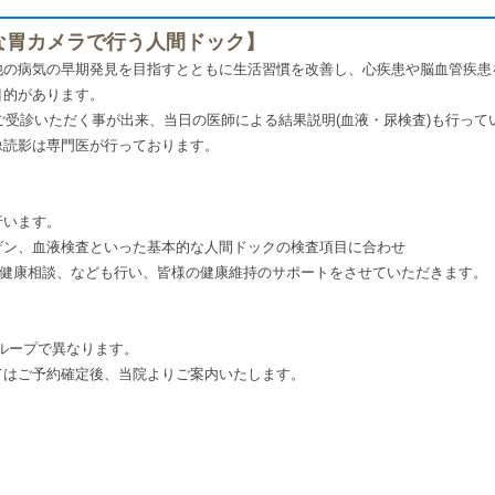
な胃カメラで行う人間ドック】
他の病気の早期発見を目指すとともに生活習慣を改善し、心疾患や脳血管疾患
目的があります。
でご受診いただく事が出来、当日の医師による結果説明(血液・尿検査)も行って
像読影は専門医が行っております。
行います。
ゲン、血液検査といった基本的な人間ドックの検査項目に合わせ
A)や健康相談、なども行い、皆様の健康維持のサポートをさせていただきます。
ループで異なります。
てはご予約確定後、当院よりご案内いたします。