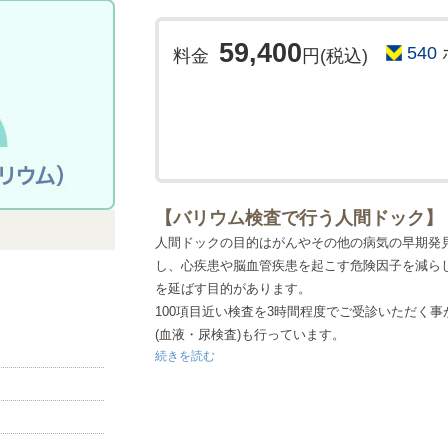
59,400
540
料金
円(税込)
【バリウム検査で行う人間ドック】
人間ドックの目的はがんやその他の病気の早期発
し、心疾患や脳血管疾患を起こす危険因子を減ら
を延ばす目的があります。
100項目近い検査を3時間程度でご受診いただく
(血液・尿検査)も行っています。
続きを読む
レントゲン写真などといった画像読影は専門医が
●検査項目について
胃部検査は【胃バリウム検査】で行います。