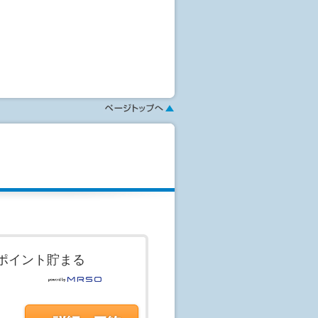
いった基本的な人間ドックの検査項
ども行い、皆様の健康維持のサポート
す。
、当院よりご案内いたします。
します。
診結果報告書を郵送いたします。
連絡を行い面談を求めることがあり
ポイント貯まる