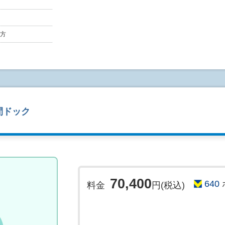
身体測定、尿検査、胸部レントゲン、血液検査と
目に合わせ
腫瘍マーカー検査(AFP・CEA)や健康相談、な
方
をさせていただきます。
●検査開始時間について
検査開始時間はAグループ、Bグループで異なりま
詳しい検査下記時間につきましてはご予約確定後
Aグループ:9:00～12:00頃
間ドック
Bグループ:10:30～13:30頃
●検査結果について
尿検査、血液検査は当日医師より結果説明をいた
その他の項目に関しては、受診の約4週間後に健
重大な疾患が発見もしくは疑われた方には、電話
70,400
640
料金
円(税込)
ますのでご了承ください。
【ご予約される際の注意事項】
●ご予約について