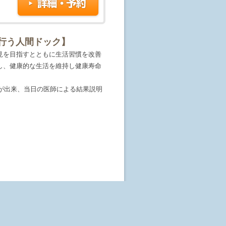
す。予約はまだ確定しておりませ
行われてはじめて予約が成立しま
行う人間ドック】
ないこともあります。
見を目指すとともに生活習慣を改善
がない場合、恐れ入りますが、医療機
し、健康的な生活を維持し健康寿命
載してください。《その他のご要望を
事が出来、当日の医師による結果説明
す。
行っております。
いった基本的な人間ドックの検査項
ども行い、皆様の健康維持のサポート