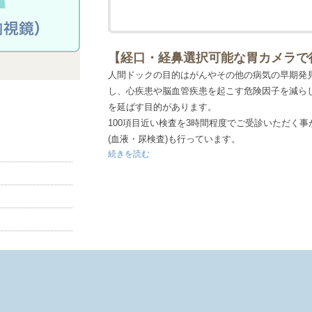
インターネットでのご予約は『仮予約』となりま
ん。
電話またはメールによる確認、お時間の打合せが
【経口・経鼻選択可能な胃カメラで
す。
※予約状況によってはご希望日時にて予約を承れ
人間ドックの目的はがんやその他の病気の早期発
◆予約後3営業日が経過しても医療機関から連絡
し、心疾患や脳血管疾患を起こす危険因子を減ら
関までお電話ください。
を延ばす目的があります。
◆受診日の希望は、できるだけ第3希望日まで記
100項目近い検査を3時間程度でご受診いただく
入力する(任意)》をクリックすると入力ができま
(血液・尿検査)も行っています。
続きを読む
レントゲン写真などといった画像読影は専門医が
●検査項目について
胃部検査は【胃カメラ検査】で行います。
身体測定、尿検査、胸部レントゲン、血液検査と
目に合わせ
腫瘍マーカー検査(AFP・CEA)や健康相談、な
方
をさせていただきます。
●検査開始時間について