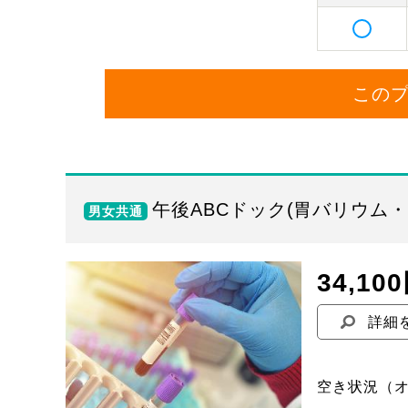
この
午後ABCドック(胃バリウム
男女共通
34,10
詳細
空き状況
（