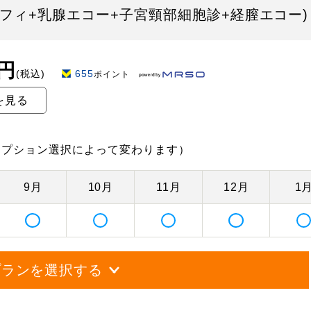
フィ+乳腺エコー+子宮頸部細胞診+経膣エコー)
0円
(税込)
655
ポイント
を見る
オプション選択によって変わります）
9月
10月
11月
12月
1
プランを選択する