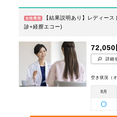
【結果説明あり】レディース
女性専用
診+経膣エコー)
72,05
詳細
空き状況
（
8月