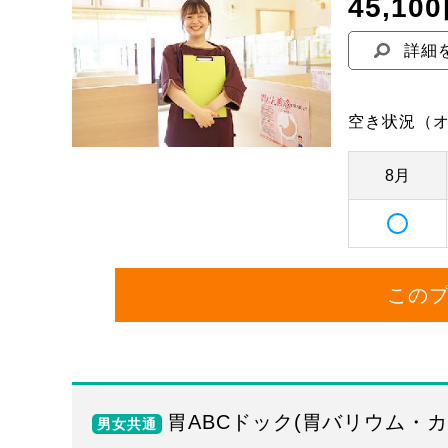
45,10
詳細
空き状況
（
8月
この
胃ABCドック(胃バリウム・
男女共通