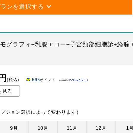
プランを選択する
ンモグラフィ+乳腺エコー+子宮頸部細胞診+経腟
0円
(税込)
595
ポイント
を見る
オプション選択によって変わります）
9月
10月
11月
12月
1