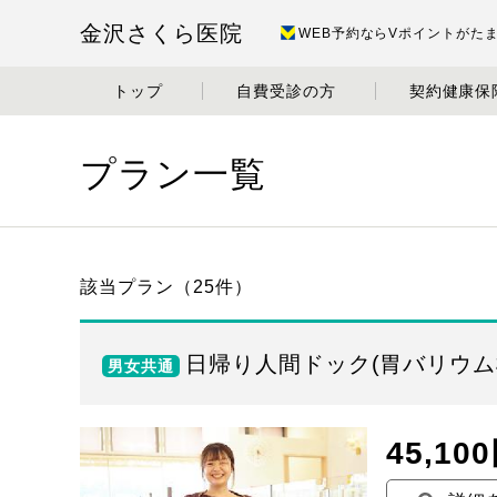
金沢さくら医院
WEB予約ならVポイントがた
トップ
自費受診の方
契約健康保
プラン一覧
該当プラン（
25
件）
日帰り人間ドック(胃バリウム
男女共通
45,10