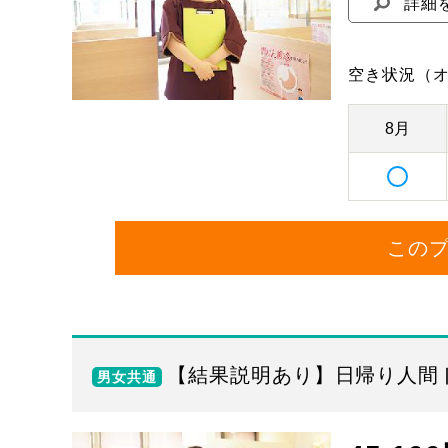
詳細
空き状況
（
8月
この
【結果説明あり】日帰り人間ド
男女共通