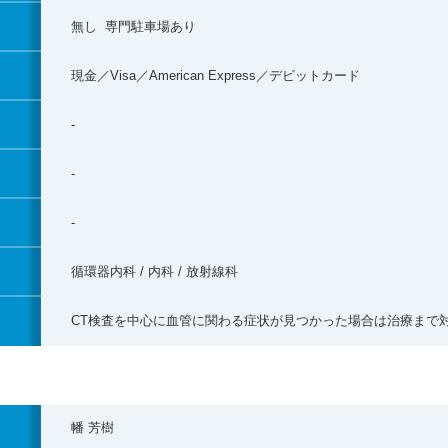
無し 専門駐車場あり
現金／Visa／American Express／デビットカード
-
-
-
循環器内科 / 内科 / 放射線科
CT検査を中心に血管に関わる症状が見つかった場合は治療まで
幡 芳樹