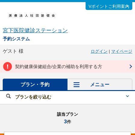
Vポイントご利用案内
宮下医院健診ステーション
予約システム
ゲスト
様
ログイン
|
マイページ
契約健康保健組合/企業の補助を利用する方
プラン・予約
メニュー
プランを絞り込む
該当プラン
3
件