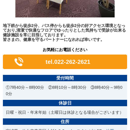
地下鉄から徒歩2分、バス停からも徒歩2分の好アクセス環境となっ
ており,清潔で快適なフロアでゆったりとした気持ちで受診が出来る
健診施設を常に目指しております。
皆さまの、健康を守るパートナーになれれば幸いです。
お気軽にお電話ください
tel.022-262-2621
受付時間
①7時40分～8時00分 ②8時10分～8時30分 ③8時40分～9時0
0分
休診日
日曜・祝日・年末年始（土曜日は休診となる場合がございます）
住所