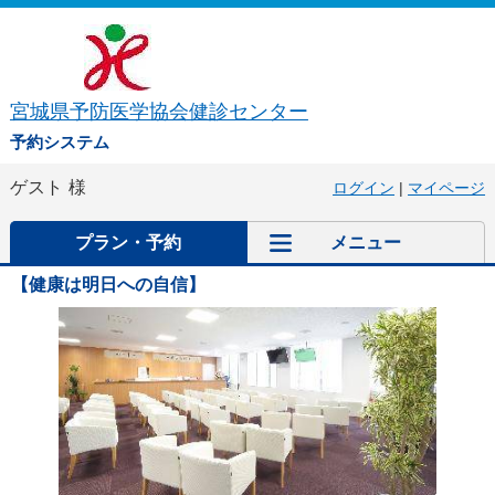
宮城県予防医学協会健診センター
予約システム
ゲスト
様
ログイン
|
マイページ
プラン・予約
メニュー
【健康は明日への自信】