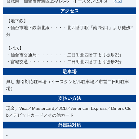
宮城県 仙台市青葉区上杉1-6-6 イースタンビル5F
地図
アクセス
【地下鉄】
・仙台市地下鉄南北線・・・・北四番丁駅「南2出口」より徒歩2
分
【バス】
・仙台市交通局・・・・・・・二日町北四番丁より徒歩2分
・宮城交通・・・・・・・・・二日町北四番丁より徒歩2分
駐車場
無し 割引対応駐車場（イースタンビル駐車場／市営二日町駐車
場）
支払い方法
現金／Visa／Mastercard／JCB／American Express／Diners Clu
b／デビットカード／その他カード
外国語対応
-