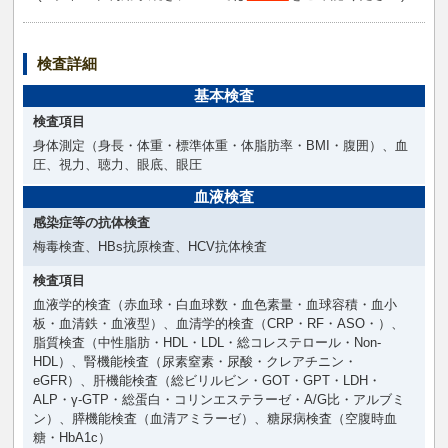
検査詳細
基本検査
検査項目
身体測定（身長・体重・標準体重・体脂肪率・BMI・腹囲）、血
圧、視力、聴力、眼底、眼圧
血液検査
感染症等の抗体検査
梅毒検査、HBs抗原検査、HCV抗体検査
検査項目
血液学的検査（赤血球・白血球数・血色素量・血球容積・血小
板・血清鉄・血液型）、血清学的検査（CRP・RF・ASO・）、
脂質検査（中性脂肪・HDL・LDL・総コレステロール・Non-
HDL）、腎機能検査（尿素窒素・尿酸・クレアチニン・
eGFR）、肝機能検査（総ビリルビン・GOT・GPT・LDH・
ALP・γ-GTP・総蛋白・コリンエステラーゼ・A/G比・アルブミ
ン）、膵機能検査（血清アミラーゼ）、糖尿病検査（空腹時血
糖・HbA1c）