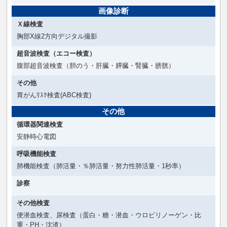
画像診断
Ｘ線検査
胸部X線2方向デジタル撮影
超音波検査（エコー検査）
腹部超音波検査（胆のう・肝臓・膵臓・腎臓・膀胱）
その他
胃がんﾘｽｸ検査(ABC検査)
その他
循環器関連検査
安静時心電図
呼吸機能検査
肺機能検査（肺活量・％肺活量・努力性肺活量・1秒率）
診察
その他検査
便潜血検査、尿検査（蛋白・糖・潜血・ウロビリノーゲン・比
重・PH・沈渣）