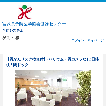
宮城県予防医学協会健診センター
予約システム
ゲスト
様
ログイン
|
マイページ
【胃がんリスク検査付】(バリウム・胃カメラなし)日帰
り人間ドック