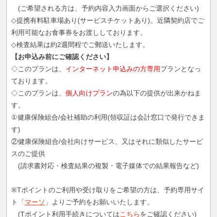
(ご希望される方は、予約内容入力画面からご選択ください)
◇提携有料駐車場あり(サービスチケットあり)。近隣契約店でご
利用可能なお食事券をお渡ししております。
◇検査結果は約2週間程でご郵送いたします。
【お申込み前にご確認ください】
◇このプランは、
インターネット申込みの方専用
プランとなっ
ております。
◇このプランは、
個人向けプラン
の為以下の提供が出来かねま
す。
①健康保険組合/会社補助の利用(領収証は会計窓口で発行できま
す)
②健康保険組合/会社向けサービス、又はそれに類似したサービ
スのご提供
(請求書対応・検査結果の複製・電子媒体での結果報告など)
※Tポイントのご利用や受け取りをご希望の方は、予約専用サイ
ト「
マーソ
」よりご予約をお願いいたします。
(Tポイント利用手続きについては
こちら
をご確認ください)