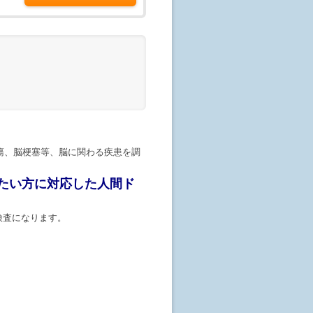
、予約専用サイト「
マーソ
」よりご予
認ください)
ます。予約はまだ確定しておりませ
せが行われてはじめて予約が成立し
えない場合もございますので御了承
瘍、脳梗塞等、脳に関わる疾患を調
絡がない場合、医療機関までまでお電
たい方に対応した人間ド
検査になります。
RI・頭部MRA)が含まれます。