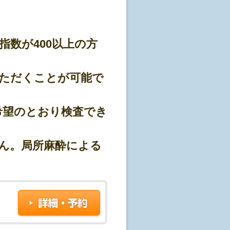
基準をクリアしております。
指数が400以上の方
ております。
ただくことが可能で
プランとなっております。
希望のとおり検査でき
が出来かねます。
で発行できます)
似したサービスのご提供
ん。局所麻酔による
果報告など)
、予約専用サイト「
マーソ
」よりご予
認ください)
ます。予約はまだ確定しておりませ