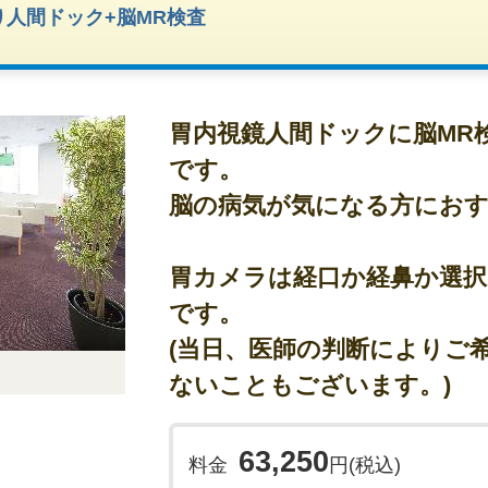
◎検査時間について
人間ドック+脳MR検査
◇検査はおおよそ3時間程度で終了いたします。
◎結果について
◇検査結果は約2週間程でご郵送いたします。
胃内視鏡人間ドックに脳MR
◎その他のポイント
です。
◇日本人間ドック・予防医療学会が推奨する検査
脳の病気が気になる方にお
◇提携有料駐車場(サービス券)あり。
※駐車場は無料ではございません。
近隣契約店でご利用可能なお食事券をお渡しして
胃カメラは経口か経鼻か選
です。
※注意事項
≪お申込み前にご確認ください≫
(当日、医師の判断によりご
◇このプランは、
インターネット申込みの方専用
ないこともございます。)
◇このプランは、
個人向けプラン
の為以下の提供
①健康保険組合/会社補助の利用(領収証は会計窓口
②健康保険組合/会社向けサービス、又はそれに類
63,250
料金
円(税込)
(請求書対応・検査結果の複製・電子媒体での結