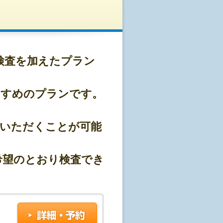
検査を加えたプラン
基準をクリアしております。
すすめのプランです。
おります。
択いただくことが可能
希望のとおり検査でき
プランとなっております。
が出来かねます。
で発行できます)
似したサービスのご提供
果報告など)