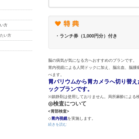
※Tポイントのご利用や受け取りをご希望の方は
約をお願いいたします。
(Tポイント利用手続きについては
こちら
をご確
い方
≪予約に関する諸注意≫
たい方
・ランチ券（1,000円分）付き
◇
インターネットでのご予約は『仮予約』となり
ん。電話またはメールによる確認、お時間の打合
ます。
◇随時ご予約を頂いておりますので、ご希望に沿
脳の病気が気になる方へおすすめのプランです。
下さい。
胃内視鏡による人間ドックに加え、脳出血、脳腫
◇予約後、3営業日が経過しても医療機関から連
べます。
話ください。
胃バリウムから胃カメラへ切り替え
ックプランです。
※鎮静剤は使用しておりません。局所麻酔による
◎検査について
<胃部検査>
◇
胃内視鏡
を実施します。
続きを読む
◇日帰り人間ドック(胃内視鏡)に脳MR検査(頭部M