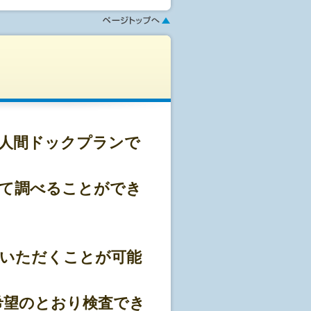
幅広く取り揃えております。
ください)
人間ドックプランで
せて調べることができ
基準をクリアしております。
ております。
択いただくことが可能
希望のとおり検査でき
プランとなっております。