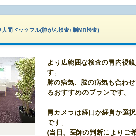
<その他検査>
◇検査項目表をご確認ください。
◇婦人科検診や腫瘍マーカーなどのオプションも
(ご希望される方は、予約内容入力画面からご選択
人間ドックフル(肺がん検査+脳MR検査)
◎検査時間について
◇検査はおおよそ3時間程度で終了いたします。
◎結果について
より広範囲な検査の胃内視鏡
◇検査結果は約2週間程でご郵送いたします。
す。
◎その他のポイント
肺の病気、脳の病気も合わ
◇日本人間ドック・予防医療学会が推奨する検査
るおすすめのプランです。
◇提携有料駐車場(サービス券)あり。
※駐車場は無料ではございません。
※近隣契約店でご利用可能なお食事券をお渡しし
胃カメラは経口か経鼻か選
※注意事項
です。
≪お申込み前にご確認ください≫
(当日、医師の判断によりご
◇このプランは、
インターネット申込みの方専用