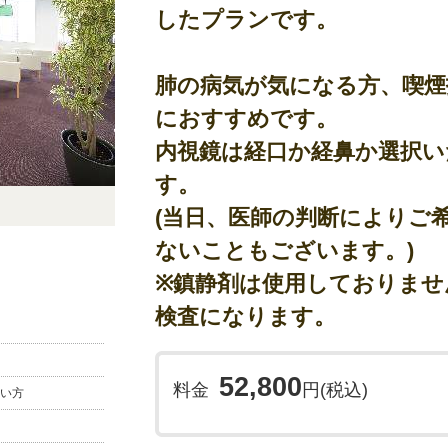
◎その他のポイント
したプランです。
◇日本人間ドック・予防医療学会が推奨する検査
◇提携有料駐車場(サービス券)あり。
肺の病気が気になる方、喫煙
※駐車場は無料ではございません。
近隣契約店でご利用可能なお食事券をお渡しし
におすすめです。
内視鏡は経口か経鼻か選択い
※注意事項
≪お申込み前にご確認ください≫
す。
◇このプランは、
インターネット申込みの方専用
(当日、医師の判断によりご
◇このプランは、
個人向けプラン
の為以下の提供
ないこともございます。)
①健康保険組合/会社補助の利用(領収証は会計窓口
②健康保険組合/会社向けサービス、又はそれに類
※鎮静剤は使用しておりませ
(請求書対応・検査結果の複製・電子媒体での結
検査になります。
※Tポイントのご利用や受け取りをご希望の方は
約をお願いいたします。
(Tポイント利用手続きについては
こちら
をご確
52,800
料金
円(税込)
い方
≪予約に関する諸注意≫
◇
インターネットでのご予約は『仮予約』となり