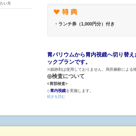
ん。電話またはメールによる確認、お時間の打合
たい方
ます。
◇随時ご予約を頂いておりますので、ご希望に沿
下さい。
・ランチ券（1,000円分）付き
◇予約後、3営業日が経過しても医療機関から連
話ください。
胃バリウムから胃内視鏡へ切り替え
ックプランです。
※鎮静剤は使用しておりません。局所麻酔による
◎検査について
<胃部検査>
◇
胃内視鏡
を実施します。
続きを読む
<その他検査>
◇検査項目表をご確認ください。
◇婦人科検診や腫瘍マーカーなどのオプションも
(ご希望される方は、予約内容入力画面からご選択