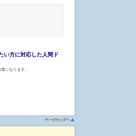
せが行われてはじめて予約が成立し
えない場合もございますので御了承
絡がない場合、医療機関までまでお電
たい方に対応した人間ド
検査になります。
幅広く取り揃えております。
ください)