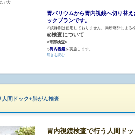
たい方
胃バリウムから胃内視鏡へ切り替え
ックプランです。
※鎮静剤は使用しておりません。局所麻酔による
◎検査について
<胃部検査>
◇
胃内視鏡
を実施します。
続きを読む
<その他検査>
◇検査項目表をご確認ください。
◇婦人科検診や腫瘍マーカーなどのオプションも
(ご希望される方は、予約内容入力画面からご選択
◎検査時間について
り人間ドック+肺がん検査
◇検査はおおよそ3時間程度で終了いたします。
◎結果について
◇検査結果は約2週間程でご郵送いたします。
胃内視鏡検査で行う人間ドッ