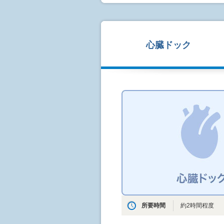
心臓ドック
所要時間
約2時間程度