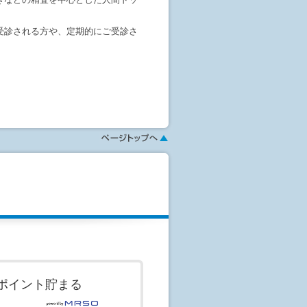
受診される方や、定期的にご受診さ
ます。
行います。
す。
く事も可能です。
能です。(+1100 円)
検査のオプションは当⽇対応可能です。
認ください。
認ください
す。予約はまだ確定しておりませ
せが行われてはじめて予約が成立し
ポイント貯まる
ないこともあります。
がない場合、恐れ入りますが、医療機