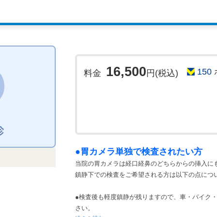
*胃カメラをご希望の方は、13:30～15:00のご案
●ご予約される方は下記内容をご確
インターネットでのご予約は『仮予約』となりま
ん。電話またはメールによる確認、お時間の打合
ます。
16,500
150
※予約状況によってはご希望日時にて予約を承れ
料金
円(税込)
◆予約後3営業日が経過しても医療機関から連絡
関までまでお電話ください。
◆受診日の希望は、できるだけ第3希望日まで記
入力する(任意)》をクリックすると入力ができま
●胃カメラ単独で検査されたい方
当院の胃カメラは経口経鼻のどちらからの挿入に
鎮静下での検査をご希望される方は以下の点につ
●検査後も軽度鎮静が残りますので、車・バイク
さい。