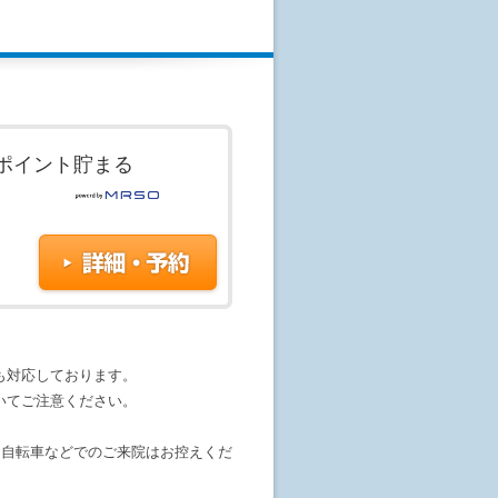
内となります。
認ください
す。予約はまだ確定しておりませ
せが行われてはじめて予約が成立し
ポイント貯まる
ないこともあります。
がない場合、恐れ入りますが、医療機
載してください。《その他のご要望を
す。
も対応しております。
いてご注意ください。
・自転車などでのご来院はお控えくだ