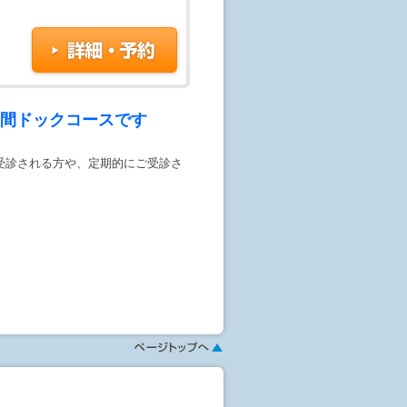
載してください。《その他のご要望を
す。
人間ドックコースです
。
受診される方や、定期的にご受診さ
ます。
行います。
す。
く事も可能です。
能です。(+1100 円)
検査のオプションは当⽇対応可能です。
認ください。