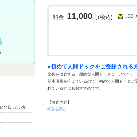
11,000
100
料金
円(税込)
●初めて人間ドックをご受診される
全身を検査する一般的な人間ドックコースです。
基本項目を抑えているので、初めて人間ドックご
れている方にもおすすめです。
【検査内容】
に発見したい方
続きを読む
・身長、体重、腹囲測定といった身体測定を行い
・基本項目に添い心電図、血圧測定。血液検査を
・オプション追加でより詳細な検査にしていただ
※⾎液検査のオプションがない場合は当⽇結果説明も可