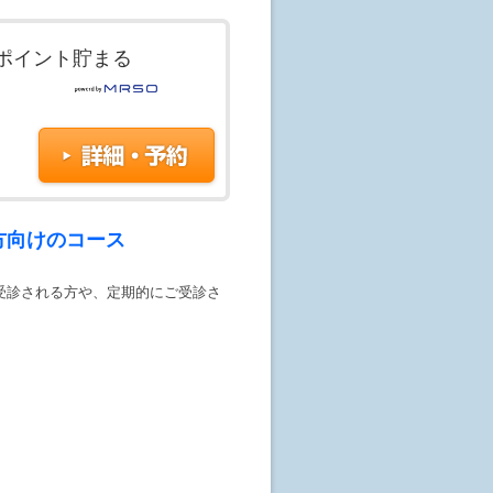
ポイント貯まる
方向けのコース
受診される方や、定期的にご受診さ
ます。
行います。
く事も可能です。
能です。(+1100 円)