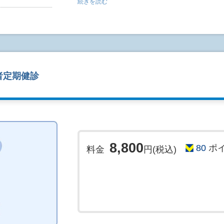
続きを読む
●検査後しばらくはリカバリーチェアで安静にし
●鎮静によって軽度呼吸が浅くなる場合がありま
(鎮静効果の減弱に伴い改善します)
●検査当日は激しい運動はお控えください。
●鎮静を施行された方、生検(組織検査)をされた
はシャワー程度にとどめておいてください。
(長時間の入浴は出血を来すことがあります)
者定期健診
≪検査を受ける際の注意点≫
・常用薬のある方は事前に医師へお伝えください
・食事は検査の8時間前からお控えください。
(水・茶などの飲水は1時間前まではお取りいただい
★検査説明時に、食事および内服の説明を行いま
8,800
80
ポ
料金
円(税込)
ください。
●ご予約される方は下記内容をご確
インターネットでのご予約は『仮予約』となりま
ん。電話またはメールによる確認、お時間の打合
ます。
※予約状況によってはご希望日時にて予約を承れ