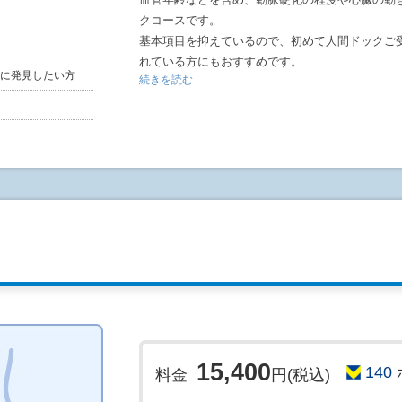
クコースです。
基本項目を抑えているので、初めて人間ドックご
れている方にもおすすめです。
に発見したい方
続きを読む
【検査内容】
・身長、体重、腹囲測定といった身体測定を行い
・基本項目に添い心電図、血圧測定、血液検査を
・心臓検査として心臓超音波検査を実施いたしま
・オプション追加でより詳細な検査にしていただ
※⾎液検査のオプションがない場合は当⽇結果説明も可
*ABI(⾎管年齢)、エコー、CT(胸部)、⾻密度
・検査内容に関しましては『検査項目表』をご確
●ご予約される方は下記内容をご確
インターネットでのご予約は『仮予約』となりま
ん。電話またはメールによる確認、お時間の打合
ます。
15,400
140
※予約状況によってはご希望日時にて予約を承れ
料金
円(税込)
◆予約後3営業日が経過しても医療機関から連絡