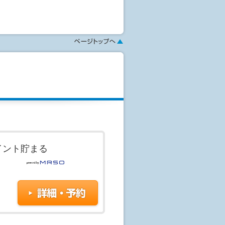
ていただきます。
す。その際は酸素投与を行います。
方は、激しい運動は控え、当日の入浴
て結構です)
すので、不明点はスタッフにご相談
イント貯まる
認ください
す。予約はまだ確定しておりませ
せが行われてはじめて予約が成立し
ないこともあります。