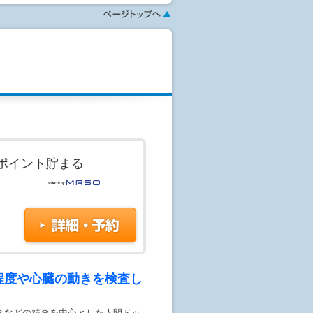
検査のオプションは当⽇対応可能です。
認ください。
内となります。
んので、ご希望の方は木曜日をご選択
認ください
す。予約はまだ確定しておりませ
せが行われてはじめて予約が成立し
ポイント貯まる
ないこともあります。
がない場合、恐れ入りますが、医療機
載してください。《その他のご要望を
す。
程度や心臓の動きを検査し
きなどの精査を中心とした人間ドッ