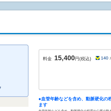
*ABI(⾎管年齢)、エコー、CT(胸部)、⾻密度
・検査内容に関しましては『検査項目表』をご確
*胃カメラをご希望の方は、13:30～15:00のご案
*超音波検査は木曜日のみしか実施しておりませ
ください。
●ご予約される方は下記内容をご確
インターネットでのご予約は『仮予約』となりま
ん。電話またはメールによる確認、お時間の打合
15,400
140
ます。
料金
円(税込)
※予約状況によってはご希望日時にて予約を承れ
◆予約後3営業日が経過しても医療機関から連絡
関までまでお電話ください。
◆受診日の希望は、できるだけ第3希望日まで記
入力する(任意)》をクリックすると入力ができま
●血管年齢などを含め、動脈硬化の
ます
血管年齢などを含め、動脈硬化の程度や心臓の動