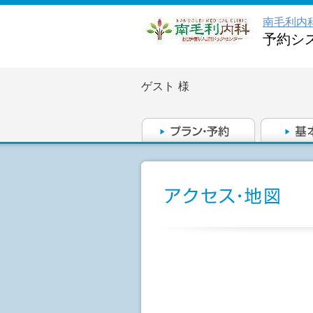
南毛利内
予約シ
ゲスト
様