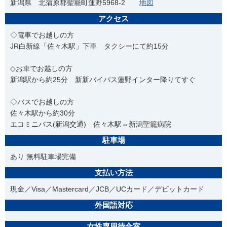
新潟県 北蒲原郡聖籠町蓮野5968-2
地図
アクセス
◇電車でお越しの方
JR白新線「佐々木駅」下車 タクシーにて約15分
◇お車でお越しの方
新潟駅から約25分 新新バイパス蓮野インター降りてすぐ
◇バスでお越しの方
佐々木駅から約30分
エコミニバス(新潟交通) 佐々木駅⇔新潟聖籠病院
駐車場
あり 無料駐車場完備
支払い方法
現金／Visa／Mastercard／JCB／UCカード／デビットカード
外国語対応
女性専用待合室