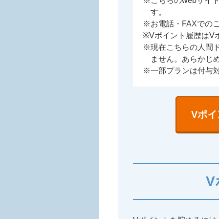
※こちらのwebサイ
す。
※お電話・FAXでの
※Vポイント履歴はV
※現在こちらの人間
ません。あらかじ
※一部プランは付与
Vポ