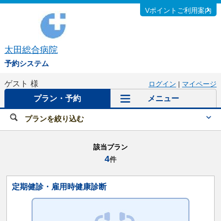
Vポイントご利用案内
太田総合病院
予約システム
ゲスト
様
ログイン
|
マイページ
プラン・予約
メニュー
プランを絞り込む
該当プラン
4
件
定期健診・雇用時健康診断