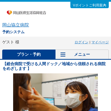
Vポイントご利用案内
岡山協立病院
予約システム
ゲスト
様
ログイン
|
マイページ
プラン・予約
メニュー
【総合病院で受ける人間ドック／地域から信頼される病院
をめざします 】