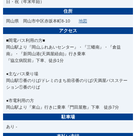
日・祝（年末年始）
住所
岡山県 岡山市中区赤坂本町8-10
地図
アクセス
■岡電バス利用の方■
岡山駅より『岡山ふれあいセンター』・『三蟠南』・『倉益
南』・『新岡山港(天満屋経由)』行き乗車
『協立病院前』下車、徒歩1分
●主なバス乗り場
岡山駅①番のりば/ドレミのまち前④番のりば/天満屋バスステー
ション①番のりば
●市電利用の方
岡山駅より『東山』行きに乗車『門田屋敷』下車 徒歩7分
駐車場
あり -