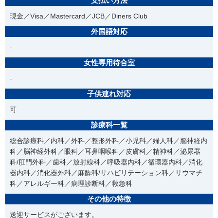
支払い方法
現金／Visa／Mastercard／JCB／Diners Club
外国語対応
-
女性専用待合室
-
子供連れ対応
可
診療科一覧
総合診療科／内科／外科／整形外科／小児科／婦人科／脳神経内
科／脳神経外科／眼科／耳鼻咽喉科／皮膚科／精神科／泌尿器
科/肛門外科／歯科／放射線科／呼吸器内科／循環器内科／消化
器内科／消化器外科／麻酔科/リハビリテーション科／リウマチ
科／アレルギー科／病理診断科／救急科
その他の特徴
送迎サービスがございます。