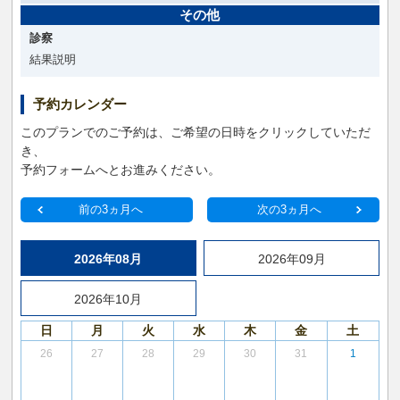
その他
診察
結果説明
予約カレンダー
このプランでのご予約は、ご希望の日時をクリックしていただ
き、
予約フォームへとお進みください。
前の3ヵ月へ
次の3ヵ月へ
2026年08月
2026年09月
2026年10月
日
月
火
水
木
金
土
26
27
28
29
30
31
1