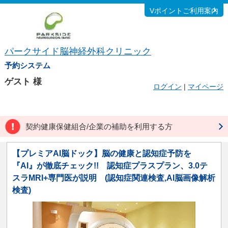
Vポイントご利用案内
パークサイド脳神経外科クリニック
予約システム
ゲスト
様
ログイン
|
マイページ
契約健康保健組合/企業の補助を利用する方
【プレミアAI脳ドック】脳の健康と認知症予防を
『AI』が徹底チェック!! 認知症プラスプラン、3.0テ
スラMRI+専門医が説明 (認知症関連検査,AI脳画像解析
検査)