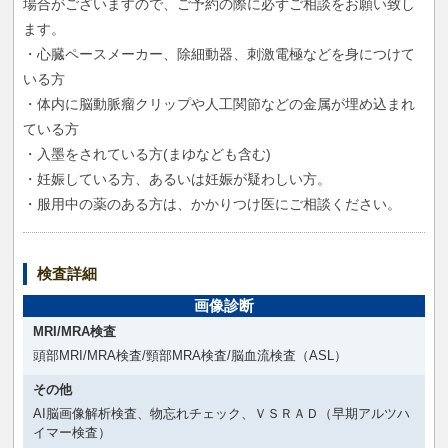
場合がございますので、ご予約の際に必ずご相談をお願い致し
ます。
・心臓ペースメーカー、除細動器、刺激電極などを身につけて
いる方
・体内に脳動脈瘤クリップや人工関節などの金属が埋め込まれ
ている方
・入墨をされている方(まゆなども含む)
・妊娠している方、あるいは妊娠が疑わしい方。
・服用中の薬のある方は、かかりつけ医にご相談ください。
検査詳細
画像診断
MRI/MRA検査
頭部MRI/MRA検査/頸部MRA検査/脳血流検査（ASL）
その他
AI脳画像解析検査、物忘れチェック、ＶＳＲＡＤ（早期アルツハ
イマー検査）