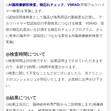
◇
AI脳画像解析検査、物忘れチェック、VSRAD
(早期アルツハイ
マー検査)を実施します。
◇認知症関連検査として脳及び海馬周辺の萎縮度を計測し、ア
ルツハイマー型認知症の早期発見につなげる検査 VSRAD、現
状の物忘れ度合いを計測する物忘れチェックプログラム、さら
に将来の脳卒中・認知症につながる変化をAI脳画像解析検査で
実施)
◎検査時間について
◇検査時間は20分程ですが、結果説明までさせていただきます
ので、全部で1時間～1時間半程度かかります。
◇検査に関して不安なことなどがございましたら 当クリニッ
クのコンシェルジュが対応いたします。お気軽にお声がけ下さ
い。
◎結果について
◇結果は当日に、脳神経外科専門医からご説明致します(画像検
査結果のみ)。また、検査報告書は後日に書面にて郵送致しま