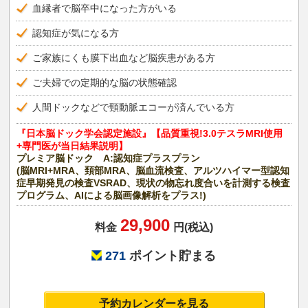
血縁者で脳卒中になった方がいる
認知症が気になる方
ご家族にくも膜下出血など脳疾患がある方
ご夫婦での定期的な脳の状態確認
人間ドックなどで頸動脈エコーが済んでいる方
『日本脳ドック学会認定施設』【品質重視!3.0テスラMRI使用
+専門医が当日結果説明】
プレミア脳ドック A:認知症プラスプラン
(脳MRI+MRA、頚部MRA、脳血流検査、アルツハイマー型認知
症早期発見の検査VSRAD、現状の物忘れ度合いを計測する検査
プログラム、AIによる脳画像解析をプラス!)
29,900
料金
円(税込)
271
ポイント貯まる
予約カレンダーを見る