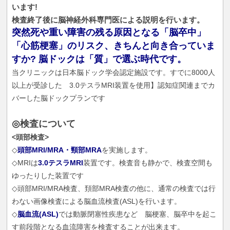
います!
検査終了後に脳神経外科専門医による説明を行います。
突然死や重い障害の残る原因となる「脳卒中」
「心筋梗塞」のリスク、きちんと向き合っていま
すか? 脳ドックは「質」で選ぶ時代です。
当クリニックは日本脳ドック学会認定施設です。すでに8000人
以上が受診した 3.0テスラMRI装置を使用】認知症関連までカ
バーした脳ドックプランです
◎検査について
<頭部検査>
◇
頭部MRI/MRA・頸部MRA
を実施します。
◇MRIは
3.0テスラMRI
装置です。検査音も静かで、検査空間も
ゆったりした装置です
◇頭部MRI/MRA検査、頚部MRA検査の他に、通常の検査では行
わない画像検査による脳血流検査(ASL)を行います。
◇
脳血流(ASL)
では動脈閉塞性疾患など 脳梗塞、脳卒中を起こ
す前段階となる血流障害を検査することが出来ます。