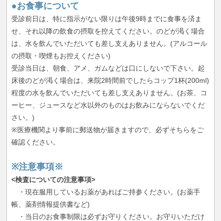
●お食事について
受診前日は、特に指示がない限りは午後9時までに食事を済ま
せ、それ以降の飲食の摂取を控えてください。のどが渇く場合
は、水を飲んでいただいても差し支えありません。(アルコール
の摂取・喫煙もお控えください)
受診当日は、朝食、アメ、ガムなどは口にしないで下さい。起
床後のどが渇く場合は、来院2時間前でしたらコップ1杯(200ml)
程度の水を飲んでいただいても差し支えありません。(お茶、コ
ーヒー、ジュースなど水以外のものはお飲みにならないでくだ
さい。)
※医療機関より事前に郵送物が届きますので、必ずそちらをご
確認ください。
※注意事項※
<検査についての注意事項>
・現在服用しているお薬があればご持参ください。(お薬手
帳、薬剤情報提供書など)
・当日のお食事制限は必ずお守りください。お守りいただけ