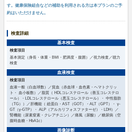
す。健康保険組合などの補助を利用される方は本プランのご予
約はいただけません。
検査詳細
基本検査
検査項目
基本測定（身長・体重・BMI・肥満度・腹囲）／視力検査／聴力
検査
血液検査
検査項目
血液一般（白血球数）／貧血（赤血球・血色素・ヘマトクリッ
ト・ 血小板数）／脂質（ HDLコレステロール（善玉コレステロ
ール）・LDLコレステロール（悪玉コレステロール）・ 中性脂肪
（TG））／肝機能（ 総蛋白・AST（GOT）・ALT（GPT）・ γ-
GT（γ-GTP）・ ALP（アルカリフォスファターゼ）・LDH）／
腎機能（尿素窒素・クレアチニン）／痛風（尿酸）／糖尿病（空
腹時血糖・HbA1c）
画像診断