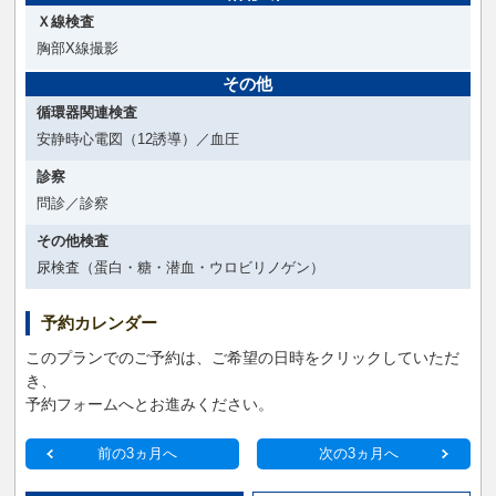
Ｘ線検査
胸部X線撮影
その他
循環器関連検査
安静時心電図（12誘導）／血圧
診察
問診／診察
その他検査
尿検査（蛋白・糖・潜血・ウロビリノゲン）
予約カレンダー
このプランでのご予約は、ご希望の日時をクリックしていただ
き、
予約フォームへとお進みください。
前の3ヵ月へ
次の3ヵ月へ