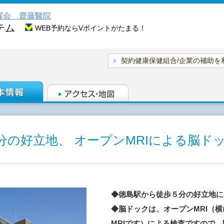
耀会 齋藤醫院
テム
WEB予約ならVポイントがたまる！
契約健康保健組合/企業の補助を
分の好立地、 オープンMRIによる脳ド
◆徳島駅から徒歩５分の好立地に
◆脳ドックは、オープンMRI（
MRIです）による検査ですので