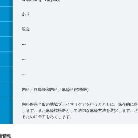
あり
現金
---
---
---
内科／疼痛緩和内科／麻酔科(標榜医)
内科疾患全般の地域プライマリケアを担うとともに、保存的に疼
します。また麻酔標榜医として適切な麻酔方法を選択します。さ
るために全力を尽くします。
者情報